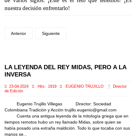
de varios siglos. ¡Este es el reto que tenemos! ¡Es
nuestra decisión enfrentarlo!
Anterior
Siguiente
LA LEYENDA DEL REY MIDAS, PERO A LA
INVERSA
23-04-2024
Hits:
1919
EUGENIO TRUJILLO
Director
de Edición
Eugenio Trujillo Villegas Director: Sociedad
Colombiana Tradición y Acción trujillo.eugenio@gmail.com
Cuenta una antigua leyenda de la mitología griega que en
tiempos remotos hubo un rey llamado Midas, sobre quien se
había posado una extraña maldición. Todo lo que tocaba con sus
manos se...