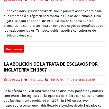
01-04-2024
Hits:
1268
HISTORIA
Director de Edición
El "boicot judío" ("Judenboykott") fue la primera acción coordinada
que emprendió el régimen nazi contra los judíos de Alemania. Tuvo
lugar el sábado 1º de abril de 1933. Ese día, se suponía que los
alemanes no comprarían nada en tiendas y negocios identificados por
los nazis como judíos. Tampoco debían acudir a consultorios de
médicos o despac...
Read more
LA ABOLICIÓN DE LA TRATA DE ESCLAVOS POR
INGLATERRA EN 1807
18-03-2024
Hits:
1595
HISTORIA
Director de Edición
En la década de 1780, una campaña de discursos, panfletos y boicots
concienció a los ingleses de la injusticia del tráfico con seres humanos,
que fue finalmente prohibido en 1807 En 1765 un esclavo
negro adolescente, que había llegado a Londres desde Barbados con