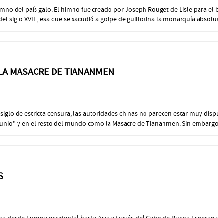
o del país galo. El himno fue creado por Joseph Rouget de Lisle para el ba
el siglo XVIII, esa que se sacudió a golpe de guillotina la monarquía absoluta
 LA MASACRE DE TIANANMEN
glo de estricta censura, las autoridades chinas no parecen estar muy dispue
 junio" y en el resto del mundo como la Masacre de Tiananmen. Sin embargo, 
S
ma desde Europa occidental hasta Asia a través del Cabo de Buena Esperanza.