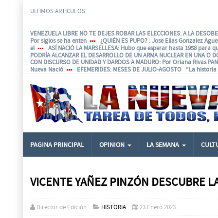
ULTIMOS ARTICULOS
VENEZUELA LIBRE NO TE DEJES ROBAR LAS ELECCIONES: A LA DESOBED
Por siglos se ha enten
¿QUIÉN ES PUPO?
: Jose Elias Gonzalez Agu
el
ASÍ NACIÓ LA MARSELLESA
: Hubo que esperar hasta 1958 para q
PODRÍA ALCANZAR EL DESARROLLO DE UN ARMA NUCLEAR EN UNA O D
CON DISCURSO DE UNIDAD Y DARDOS A MADURO
: Por Oriana Rivas P
Nueva Nació
EFEMERIDES
: MESES DE JULIO-AGOSTO “La historia e
PAGINA PRINCIPAL
OPINION
LA SEMANA
CULT
VICENTE YAÑEZ PINZÓN DESCUBRE 
Director de Edición
HISTORIA
23 Enero 2023