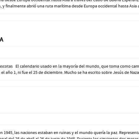
y finalmente abrió una ruta marítima desde Europa occidental hasta Asia a 
IA
 mascotas El calendario usado en la mayoría del mundo, que toma como camb
 el año 1, ni fue el 25 de diciembre. Mucho se ha escrito sobre Jesús de Nazar
1945, las naciones estaban en ruinas y el mundo quería la paz. Representa
al del 25 de abril al 26 de junio de 1945. Durante los siguientes dos meses, 