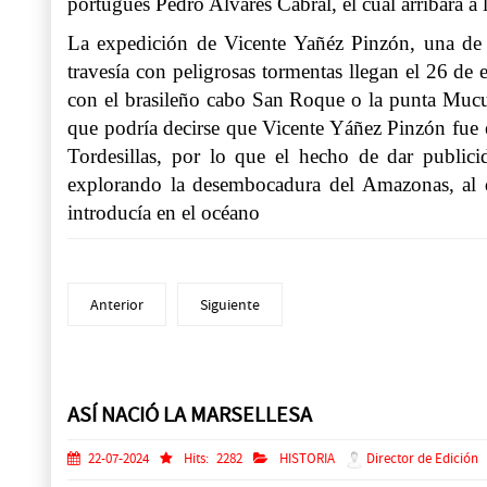
portugués Pedro Alvares Cabral, el cual arribará a 
La expedición de Vicente Yañéz Pinzón, una de l
travesía con peligrosas tormentas llegan el 26 d
con el brasileño cabo San Roque o la punta Mucuri
que podría decirse que Vicente Yáñez Pinzón fue el
Tordesillas, por lo que el hecho de dar public
explorando la desembocadura del Amazonas, al q
introducía en el océano
Anterior
Siguiente
Prev
Next
ASÍ NACIÓ LA MARSELLESA
22-07-2024
Hits:
2282
HISTORIA
Director de Edición