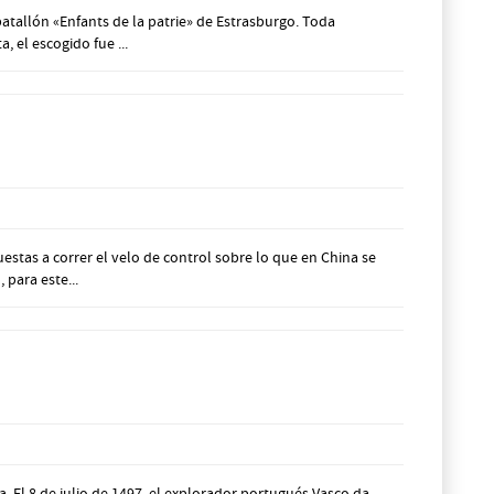
tallón «Enfants de la patrie» de Estrasburgo. Toda
, el escogido fue ...
stas a correr el velo de control sobre lo que en China se
para este...
 El 8 de julio de 1497, el explorador portugués Vasco da