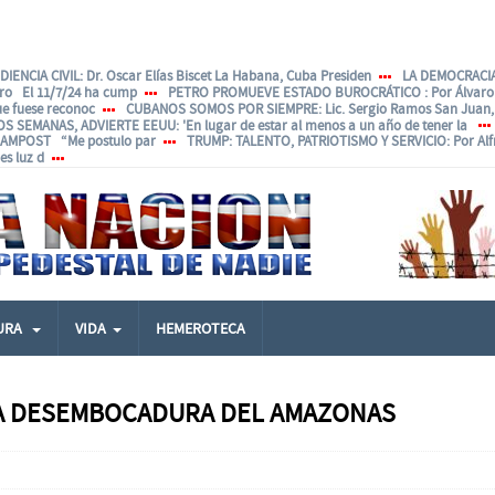
IENCIA CIVIL
: Dr. Oscar Elías Biscet La Habana, Cuba Presiden
LA DEMOCRACIA
ero El 11/7/24 ha cump
PETRO PROMUEVE ESTADO BUROCRÁTICO
: Por Álvar
ue fuese reconoc
CUBANOS SOMOS POR SIEMPRE
: Lic. Sergio Ramos San Juan, 
OS SEMANAS, ADVIERTE EEUU
: 'En lugar de estar al menos a un año de tener la
ANAMPOST “Me postulo par
TRUMP: TALENTO, PATRIOTISMO Y SERVICIO
: Por Al
s luz d
URA
VIDA
HEMEROTECA
LA DESEMBOCADURA DEL AMAZONAS