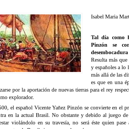
Isabel Maria Mar
Tal día como h
Pinzón se co
desembocadura 
Resulta más que 
y españoles a lo 
más allá de las di
es que en una ép
arse por la aportación de nuevas tierras para el rey respec
omo explorador.
00, el español Vicente Yañez Pinzón se convierte en el p
en la actual Brasil. No obstante y debido al juego de l
tar violándolo en su travesía, no será éste quien pase 