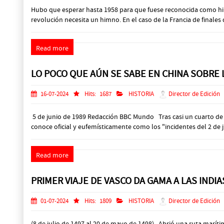
Hubo que esperar hasta 1958 para que fuese reconocida como himn
revolución necesita un himno. En el caso de la Francia de finales d
Read more
LO POCO QUE AÚN SE SABE EN CHINA SOBRE
16-07-2024
Hits:
1687
HISTORIA
Director de Edición
5 de junio de 1989 Redacción BBC Mundo Tras casi un cuarto de si
conoce oficial y eufemísticamente como los "incidentes del 2 de
Read more
PRIMER VIAJE DE VASCO DA GAMA A LAS INDIA
01-07-2024
Hits:
1809
HISTORIA
Director de Edición
(8 de julio de 1497 al 20 de mayo de 1498) Abrió una ruta maríti