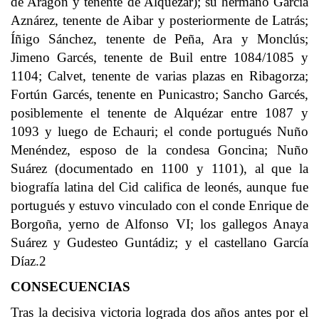
de Aragón y tenente de Alquézar); su hermano García
Aznárez, tenente de Aibar y posteriormente de Latrás;
Íñigo Sánchez, tenente de Peña, Ara y Monclús;
Jimeno Garcés, tenente de Buil entre 1084/1085 y
1104; Calvet, tenente de varias plazas en Ribagorza;
Fortún Garcés, tenente en Punicastro; Sancho Garcés,
posiblemente el tenente de Alquézar entre 1087 y
1093 y luego de Echauri; el conde portugués Nuño
Menéndez, esposo de la condesa Goncina; Nuño
Suárez (documentado en 1100 y 1101), al que la
biografía latina del Cid califica de leonés, aunque fue
portugués y estuvo vinculado con el conde Enrique de
Borgoña, yerno de Alfonso VI; los gallegos Anaya
Suárez y Gudesteo Guntádiz; y el castellano García
Díaz.2​
CONSECUENCIAS
Tras la decisiva victoria lograda dos años antes por el