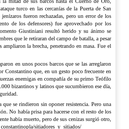
si la mitad de sus barcos hasta el Cuerno de Oro,
taque turco en las cercanías de la Puerta de San
enízaros fueron rechazadas, pero un error de los
ento de los defensores) fue aprovechado por los
momento Giustiniani resultó herido y su ánimo se
bres que le retiraran del campo de batalla, a pesar
os ampliaron la brecha, penetrando en masa. Fue el
caparon en unos pocos barcos que se las arreglaron
dor Constantino que, en un gesto poco frecuente en
as fuerzas enemigas en compañía de su primo Teófilo
000 bizantinos y latinos que sucumbieron ese día,
eguridad.
a que se rindieron sin oponer resistencia. Pero una
ón. No había prisa para hacerse con el resto de los
ente había muerto, pero de sus cenizas surgió otro,
constantinopla/sitiadores_y_sitiados/