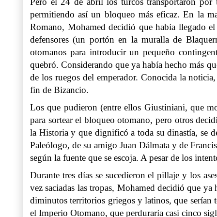
Pero el 24 de abril los turcos transportaron por
permitiendo así un bloqueo más eficaz. En la ma
Romano, Mohamed decidió que había llegado el mo
defensores (un portón en la muralla de Blaquer
otomanos para introducir un pequeño contingente
quebró. Considerando que ya había hecho más que su
de los ruegos del emperador. Conocida la noticia,
fin de Bizancio.
Los que pudieron (entre ellos Giustiniani, que mo
para sortear el bloqueo otomano, pero otros decid
la Historia y que dignificó a toda su dinastía, se
Paleólogo, de su amigo Juan Dálmata y de Francis
según la fuente que se escoja. A pesar de los inten
Durante tres días se sucedieron el pillaje y los a
vez saciadas las tropas, Mohamed decidió que ya ha
diminutos territorios griegos y latinos, que sería
el Imperio Otomano, que perduraría casi cinco sig