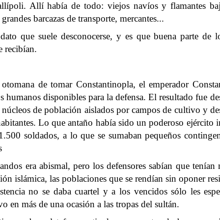
lípoli. Allí había de todo: viejos navíos y flamantes baj
 grandes barcazas de transporte, mercantes...
ato que suele desconocerse, y es que buena parte de lo
e recibían.
 otomana de tomar Constantinopla, el emperador Constan
sos humanos disponibles para la defensa. El resultado fue 
n núcleos de población aislados por campos de cultivo y 
habitantes. Lo que antaño había sido un poderoso ejército
1.500 soldados, a lo que se sumaban pequeños contingente
s
bandos era abismal, pero los defensores sabían que tení
ión islámica, las poblaciones que se rendían sin oponer res
encia no se daba cuartel y a los vencidos sólo les esper
vo en más de una ocasión a las tropas del sultán.