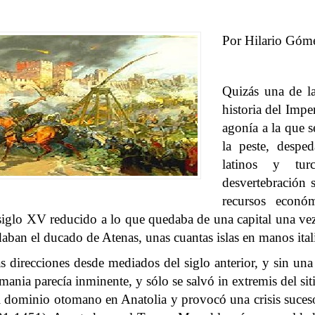
Por Hilario Góm
Quizás una de la
historia del Impe
agonía a la que s
la peste, despe
latinos y tu
desvertebración 
recursos econó
 siglo XV reducido a lo que quedaba de una capital una vez 
aban el ducado de Atenas, unas cuantas islas en manos ital
 direcciones desde mediados del siglo anterior, y sin una
Romania parecía inminente, y sólo se salvó in extremis del si
 dominio otomano en Anatolia y provocó una crisis sucesori