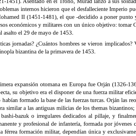
21-1451). Asentado en el Trono, Murad lanzó a sus soldad
roblemas internos hicieron que el desfalleciente Imperio pu
Mohamed II (1451-1481), el que -decidido a poner punto y 
sos económicos y militares con un único objetivo: tomar Co
al asalto el 29 de mayo de 1453.
ticas jornadas? ¿Cuántos hombres se vieron implicados? V
tinopla bizantina de la primavera de 1453.
 primera expansión otomana en Europa fue Orján (1326-13
cta, su objetivo era el disponer de una fuerza militar efic
o habían formado la base de las fuerzas turcas. Orján las reo
era similar a las antiguas milicias de los themas bizantinos;
los bashi-bazuk o irregulares dedicados al pillaje, y finalm
rmanente y profesional de infantería, formada por jóvenes c
na férrea formación militar, dependían única y exclusivame