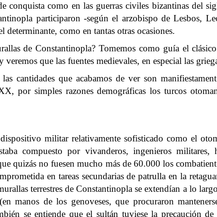
de conquista como en las guerras civiles bizantinas del 
ntinopla participaron -según el arzobispo de Lesbos, L
l determinante, como en tantas otras ocasiones.
rallas de Constantinopla? Tomemos como guía el clásico
 y veremos que las fuentes medievales, en especial las griega
s las cantidades que acabamos de ver son manifiestament
o XX, por simples razones demográficas los turcos otom
spositivo militar relativamente sofisticado como el otom
taba compuesto por vivanderos, ingenieros militares, he
así que quizás no fuesen mucho más de 60.000 los combatiente
mprometida en tareas secundarias de patrulla en la retagua
rallas terrestres de Constantinopla se extendían a lo largo
(en manos de los genoveses, que procuraron mantenerse 
mbién se entiende que el sultán tuviese la precaución de