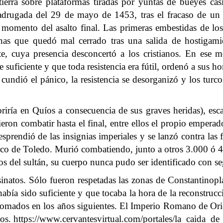
 tierra sobre plataformas tiradas por yuntas de bueyes ca
drugada del 29 de mayo de 1453, tras el fracaso de un a
mento del asalto final. Las primeras embestidas de los j
nas que quedó mal cerrado tras una salida de hostigami
, cuya presencia desconcertó a los cristianos. En ese 
ficiente y que toda resistencia era fútil, ordenó a sus hom
 cundió el pánico, la resistencia se desorganizó y los turc
riría en Quíos a consecuencia de sus graves heridas), es
ieron combatir hasta el final, entre ellos el propio empera
 desprendió de las insignias imperiales y se lanzó contra l
co de Toledo. Murió combatiendo, junto a otros 3.000 ó 4.
tos del sultán, su cuerpo nunca pudo ser identificado con s
sesinatos. Sólo fueron respetadas las zonas de Constantinopl
bía sido suficiente y que tocaba la hora de la reconstrucci
n tomados en los años siguientes. El Imperio Romano de Ori
los.
https://www.cervantesvirtual.com/portales/la_caida_de_