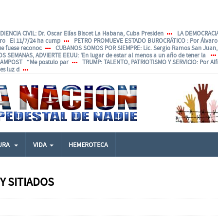
IENCIA CIVIL
: Dr. Oscar Elías Biscet La Habana, Cuba Presiden
LA DEMOCRACIA
ero El 11/7/24 ha cump
PETRO PROMUEVE ESTADO BUROCRÁTICO
: Por Álvar
ue fuese reconoc
CUBANOS SOMOS POR SIEMPRE
: Lic. Sergio Ramos San Juan, 
OS SEMANAS, ADVIERTE EEUU
: 'En lugar de estar al menos a un año de tener la
ANAMPOST “Me postulo par
TRUMP: TALENTO, PATRIOTISMO Y SERVICIO
: Por Al
s luz d
URA
VIDA
HEMEROTECA
Y SITIADOS