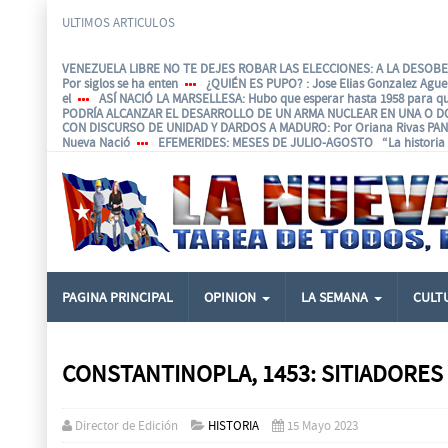
ULTIMOS ARTICULOS
VENEZUELA LIBRE NO TE DEJES ROBAR LAS ELECCIONES: A LA DESOBED
Por siglos se ha enten
¿QUIÉN ES PUPO?
: Jose Elias Gonzalez Agu
el
ASÍ NACIÓ LA MARSELLESA
: Hubo que esperar hasta 1958 para q
PODRÍA ALCANZAR EL DESARROLLO DE UN ARMA NUCLEAR EN UNA O D
CON DISCURSO DE UNIDAD Y DARDOS A MADURO
: Por Oriana Rivas P
Nueva Nació
EFEMERIDES
: MESES DE JULIO-AGOSTO “La historia e
PAGINA PRINCIPAL
OPINION
LA SEMANA
CULT
CONSTANTINOPLA, 1453: SITIADORES 
Director de Edición
HISTORIA
15 Mayo 2023