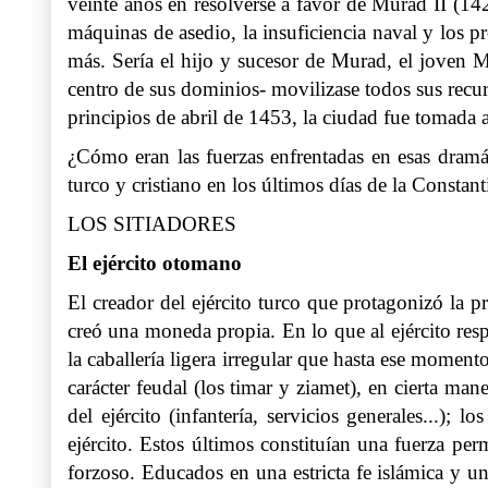
veinte años en resolverse a favor de Murad II (14
máquinas de asedio, la insuficiencia naval y los p
más. Sería el hijo y sucesor de Murad, el joven 
centro de sus dominios- movilizase todos sus recur
principios de abril de 1453, la ciudad fue tomada 
¿Cómo eran las fuerzas enfrentadas en esas dramá
turco y cristiano en los últimos días de la Constan
LOS SITIADORES
El ejército otomano
El creador del ejército turco que protagonizó la
creó una moneda propia. En lo que al ejército respe
la caballería ligera irregular que hasta ese moment
carácter feudal (los timar y ziamet), en cierta man
del ejército (infantería, servicios generales...); 
ejército. Estos últimos constituían una fuerza pe
forzoso. Educados en una estricta fe islámica y u