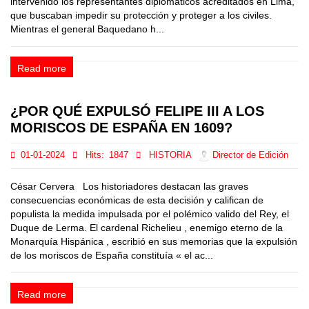
intervenido los representantes diplomáticos acreditados en Lima,
que buscaban impedir su protección y proteger a los civiles.
Mientras el general Baquedano h...
Read more
¿POR QUÉ EXPULSÓ FELIPE III A LOS
MORISCOS DE ESPAÑA EN 1609?
01-01-2024
Hits:
1847
HISTORIA
Director de Edición
César Cervera Los historiadores destacan las graves
consecuencias económicas de esta decisión y califican de
populista la medida impulsada por el polémico valido del Rey, el
Duque de Lerma. El cardenal Richelieu , enemigo eterno de la
Monarquía Hispánica , escribió en sus memorias que la expulsión
de los moriscos de España constituía « el ac...
Read more