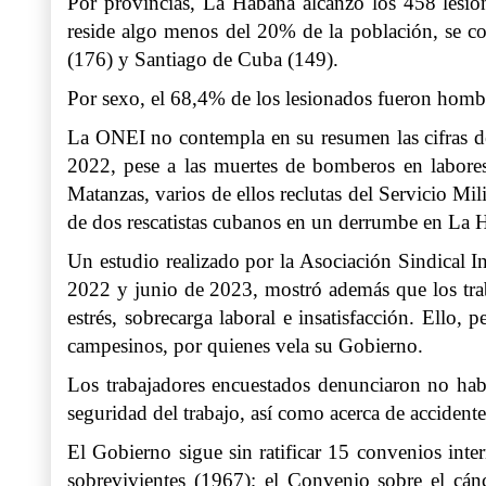
Por provincias, La Habana alcanzó los 458 lesiona
reside algo menos del 20% de la población, se c
(176) y Santiago de Cuba (149).
Por sexo, el 68,4% de los lesionados fueron homb
La ONEI no contempla en su resumen las cifras d
2022, pese a las muertes de bomberos en labores
Matanzas, varios de ellos reclutas del Servicio Mi
de dos rescatistas cubanos en un derrumbe en La 
Un estudio realizado por la Asociación Sindical 
2022 y junio de 2023, mostró además que los traba
estrés, sobrecarga laboral e insatisfacción. Ello
campesinos, por quienes vela su Gobierno.
Los trabajadores encuestados denunciaron no haber
seguridad del trabajo, así como acerca de accident
El Gobierno sigue sin ratificar 15 convenios inter
sobrevivientes (1967); el Convenio sobre el cán