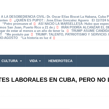
A LA DESOBEDIENCIA CIVIL
: Dr. Oscar Elías Biscet La Habana, Cuba 
enten
¿QUIÉN ES PUPO?
: Jose Elias Gonzalez Aguero El 11/7/24 
z “Petro promueve el
ASÍ NACIÓ LA MARSELLESA
: Hubo que espera
amos San Juan, Puerto Rico a 21 de j
IRÁN PODRÍA ALCANZAR EL 
lugar de estar al menos a un año de tener la
TRUMP ASUME CANDID
T “Me postulo par
TRUMP: TALENTO, PATRIOTISMO Y SERVICIO
:
O-AGOSTO “La historia es luz d
CULTURA
VIDA
HEMEROTECA
NTES LABORALES EN CUBA, PERO NO 