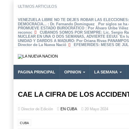
ULTIMOS ARTICULOS
VENEZUELA LIBRE NO TE DEJES ROBAR LAS ELECCIONES: 
DEMOCRACIA...
: Dr. Fernando Dominguez Por siglos se ha 
PROMUEVE ESTADO BUROCRÁTICO
: Por Álvaro Uribe Véle
reconoc
CUBANOS SOMOS POR SIEMPRE
: Lic. Sergio R
NUCLEAR EN UNA O DOS SEMANAS, ADVIERTE EEUU
: 'En 
UNIDAD Y DARDOS A MADURO
: Por Oriana Rivas PANAMPOS
Director de La Nueva Nació
EFEMERIDES
: MESES DE JULI
PAGINA PRINCIPAL
OPINION
LA SEMANA
CAE LA CIFRA DE LOS ACCIDE
Director de Edición
EN CUBA
20 Mayo 2024
CUBA