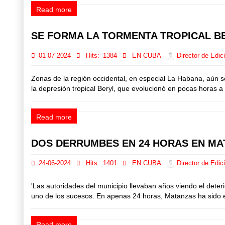
Read more
SE FORMA LA TORMENTA TROPICAL B
01-07-2024
Hits:
1384
EN CUBA
Director de Edic
Zonas de la región occidental, en especial La Habana, aún s
la depresión tropical Beryl, que evolucionó en pocas horas 
Read more
DOS DERRUMBES EN 24 HORAS EN MA
24-06-2024
Hits:
1401
EN CUBA
Director de Edic
'Las autoridades del municipio llevaban años viendo el deteri
uno de los sucesos. En apenas 24 horas, Matanzas ha sido e
Read more