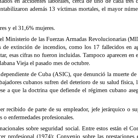
dos en accidentes laborales, cerca de uno de cada tres d
ontabilizaron además 13 víctimas mortales, el mayor núme
res y el 31,6% mujeres.
el Ministerio de las Fuerzas Armadas Revolucionarias (MI
 de extinción de incendios, como los 17 fallecidos en a
litar, esas cifras no fueron incluidas. Tampoco aparecen en
Habana Vieja el pasado mes de octubre.
Independiente de Cuba (ASIC), que denunció la muerte de 6
jadores cubanos sufren del deterioro de su salud física, la
, pese a que la doctrina que defiende el régimen cubano as
 recibido de parte de su empleador, jefe jerárquico o su
es o enfermedades profesionales.
nacionales sobre seguridad social. Entre estos están el Co
cer profesional (1974); Convenio sobre las prestaciones 