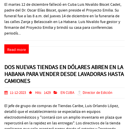
El martes 12 de diciembre falleció en Cuba Luis Nivaldo Biscet Cadet,
padre del Dr. Oscar Elías Biscet, quien preside el Proyecto Emilia. Su
funeral fue a las 8 a.m. del jueves 14 de diciembre en la funeraria de
las calles Zanja y Belascoaín en La Habana. Luis Nivaldo fue gestor y
firmante del Proyecto Emilia y brindó su casa para conferencias
periodís...
Read more
DOS NUEVAS TIENDAS EN DÓLARES ABREN EN LA
HABANA PARA VENDER DESDE LAVADORAS HASTA
CAMIONES
11-12-2023
Hits:
1429
EN CUBA
Director de Edición
El jefe de grupo de compras de Tiendas Caribe, Luis Orlando López,
detalló que el establecimiento se especializa en equipos
electrodomésticos y "contará con un amplio inventario en plaza que
repercutirá en la rapidez en las entregas". Los directivos de la tienda
explicaron que solo aceptará pagos desde el exterior y "pretende