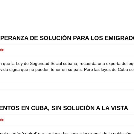
ESPERANZA DE SOLUCIÓN PARA LOS EMIGRAD
ión
en que la Ley de Seguridad Social cubana, recuerda una experta del
a vida digna que no pueden tener en su país. Pero las leyes de Cuba so
NTOS EN CUBA, SIN SOLUCIÓN A LA VISTA
ión
ela a más 'control' para aplacar las 'insatisfacciones' de la población