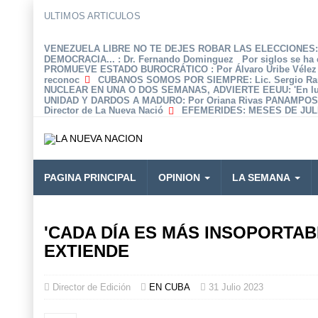
ULTIMOS ARTICULOS
VENEZUELA LIBRE NO TE DEJES ROBAR LAS ELECCIONES: 
DEMOCRACIA...
: Dr. Fernando Dominguez Por siglos se ha 
PROMUEVE ESTADO BUROCRÁTICO
: Por Álvaro Uribe Véle
reconoc
CUBANOS SOMOS POR SIEMPRE
: Lic. Sergio R
NUCLEAR EN UNA O DOS SEMANAS, ADVIERTE EEUU
: 'En 
UNIDAD Y DARDOS A MADURO
: Por Oriana Rivas PANAMPOS
Director de La Nueva Nació
EFEMERIDES
: MESES DE JULI
PAGINA PRINCIPAL
OPINION
LA SEMANA
'CADA DÍA ES MÁS INSOPORTABL
EXTIENDE
Director de Edición
EN CUBA
31 Julio 2023