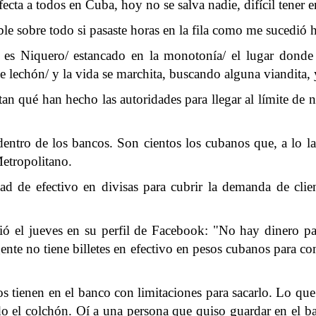
cta a todos en Cuba, hoy no se salva nadie, difícil tener 
e sobre todo si pasaste horas en la fila como me sucedió ha
e es Niquero/ estancado en la monotonía/ el lugar dond
 de lechón/ y la vida se marchita, buscando alguna viandita,
an qué han hecho las autoridades para llegar al límite de n
dentro de los bancos. Son cientos los cubanos que, a lo lar
Metropolitano.
ad de efectivo en divisas para cubrir la demanda de cli
ió el jueves en su perfil de Facebook: "No hay dinero p
ente no tiene billetes en efectivo en pesos cubanos para com
os tienen en el banco con limitaciones para sacarlo. Lo q
ndo el colchón. Oí a una persona que quiso guardar en el b