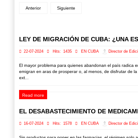
Anterior
Siguiente
Prev
Next
LEY DE MIGRACIÓN DE CUBA: ¿UNA 
22-07-2024
Hits:
1435
EN CUBA
Director de Edic
El mayor problema para quienes abandonan el país radica 
emigran en aras de prosperar o, al menos, de disfrutar de l
ext...
Read more
EL DESABASTECIMIENTO DE MEDICAME
16-07-2024
Hits:
1578
EN CUBA
Director de Edic
Sin productos para poner en las farmacias, el régimen solo ap