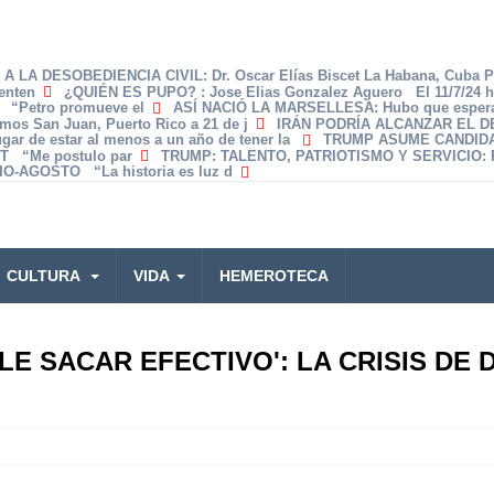
A LA DESOBEDIENCIA CIVIL
: Dr. Oscar Elías Biscet La Habana, Cuba 
enten
¿QUIÉN ES PUPO?
: Jose Elias Gonzalez Aguero El 11/7/24 
z “Petro promueve el
ASÍ NACIÓ LA MARSELLESA
: Hubo que espera
amos San Juan, Puerto Rico a 21 de j
IRÁN PODRÍA ALCANZAR EL 
lugar de estar al menos a un año de tener la
TRUMP ASUME CANDID
T “Me postulo par
TRUMP: TALENTO, PATRIOTISMO Y SERVICIO
:
O-AGOSTO “La historia es luz d
CULTURA
VIDA
HEMEROTECA
E SACAR EFECTIVO': LA CRISIS DE 