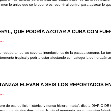
imen lo único que se le ocurre es recurrir al control para aplacar lo que
ERYL, QUE PODRÍA AZOTAR A CUBA CON FUE
ión
e recuperan de las severas inundaciones de la pasada semana. La tarde
a tormenta tropical y podría estar afectando con categoría de huracán
TANZAS ELEVAN A SEIS LOS REPORTADOS E
ión
oro de ese edificio histórico y nunca hicieron nada', dice a DIARIO DE 
scenario de dos derrumbes. Hasta el momento, no se reportan fallecid