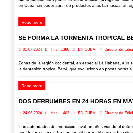
en Cuba, sin poder surtir de productos a las farmacias, al rég
Read more
SE FORMA LA TORMENTA TROPICAL B
01-07-2024
Hits:
1386
EN CUBA
Director de Edic
Zonas de la región occidental, en especial La Habana, aún s
la depresión tropical Beryl, que evolucionó en pocas horas 
Read more
DOS DERRUMBES EN 24 HORAS EN MA
24-06-2024
Hits:
1403
EN CUBA
Director de Edic
'Las autoridades del municipio llevaban años viendo el deteri
uno de los sucesos. En apenas 24 horas, Matanzas ha sido e