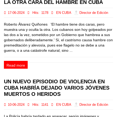
LA OTRA CARA DEL HAMBRE EN CUBA
17-06-2024
Hits:
1178
EN CUBA
Director de Edición
Roberto Álvarez Quiñones 'El hambre tiene dos caras, pero
muestra una y oculta la otra. Los cubanos son hoy golpeados por
las dos a la vez, sometidos por un Gobierno que hambrea a sus
gobernados deliberadamente.' Sí, el castrismo causa hambre con
premeditación y alevosía, pues ese flagelo no se debe a una
guerra, o a una catástrofe natural, sino ...
Read more
UN NUEVO EPISODIO DE VIOLENCIA EN
CUBA HABRÍA DEJADO VARIOS JÓVENES
MUERTOS O HERIDOS
10-06-2024
Hits:
1141
EN CUBA
Director de Edición
La Policía habría tardado en aparecer, según imágenes y