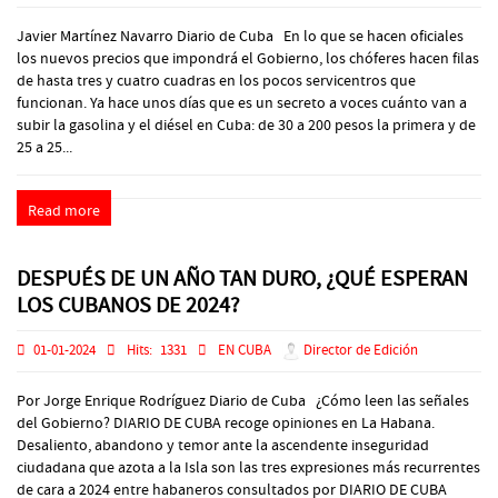
Javier Martínez Navarro Diario de Cuba En lo que se hacen oficiales
los nuevos precios que impondrá el Gobierno, los chóferes hacen filas
de hasta tres y cuatro cuadras en los pocos servicentros que
funcionan. Ya hace unos días que es un secreto a voces cuánto van a
subir la gasolina y el diésel en Cuba: de 30 a 200 pesos la primera y de
25 a 25...
Read more
DESPUÉS DE UN AÑO TAN DURO, ¿QUÉ ESPERAN
LOS CUBANOS DE 2024?
01-01-2024
Hits:
1331
EN CUBA
Director de Edición
Por Jorge Enrique Rodríguez Diario de Cuba ¿Cómo leen las señales
del Gobierno? DIARIO DE CUBA recoge opiniones en La Habana.
Desaliento, abandono y temor ante la ascendente inseguridad
ciudadana que azota a la Isla son las tres expresiones más recurrentes
de cara a 2024 entre habaneros consultados por DIARIO DE CUBA