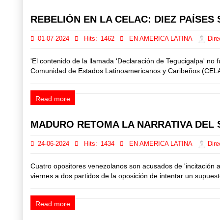
REBELIÓN EN LA CELAC: DIEZ PAÍSE
01-07-2024
Hits:
1462
EN AMERICA LATINA
Dire
'El contenido de la llamada 'Declaración de Tegucigalpa' no
Comunidad de Estados Latinoamericanos y Caribeños (CELAC) a
Read more
MADURO RETOMA LA NARRATIVA DEL S
24-06-2024
Hits:
1434
EN AMERICA LATINA
Dire
Cuatro opositores venezolanos son acusados de 'incitación a
viernes a dos partidos de la oposición de intentar un supuest
Read more