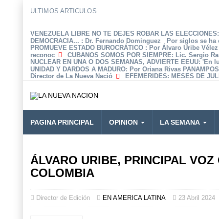
ULTIMOS ARTICULOS
VENEZUELA LIBRE NO TE DEJES ROBAR LAS ELECCIONES: 
DEMOCRACIA...
: Dr. Fernando Dominguez Por siglos se ha 
PROMUEVE ESTADO BUROCRÁTICO
: Por Álvaro Uribe Véle
reconoc
CUBANOS SOMOS POR SIEMPRE
: Lic. Sergio R
NUCLEAR EN UNA O DOS SEMANAS, ADVIERTE EEUU
: 'En 
UNIDAD Y DARDOS A MADURO
: Por Oriana Rivas PANAMPOS
Director de La Nueva Nació
EFEMERIDES
: MESES DE JULI
PAGINA PRINCIPAL
OPINION
LA SEMANA
ÁLVARO URIBE, PRINCIPAL VOZ
COLOMBIA
Director de Edición
EN AMERICA LATINA
23 Abril 2024