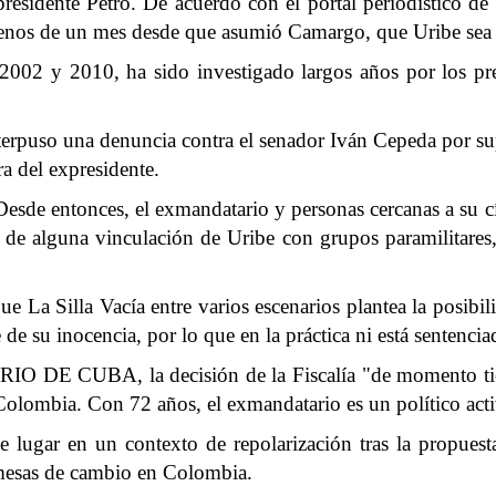
esidente Petro. De acuerdo con el portal periodístico de in
menos de un mes desde que asumió Camargo, que Uribe sea ll
002 y 2010, ha sido investigado largos años por los pres
terpuso una denuncia contra el senador Iván Cepeda por sup
ra del expresidente.
Desde entonces, el exmandatario y personas cercanas a su 
e de alguna vinculación de Uribe con grupos paramilitares
ue La Silla Vacía entre varios escenarios plantea la posibi
me de su inocencia, por lo que en la práctica ni está sentenci
IARIO DE CUBA, la decisión de la Fiscalía "de momento tie
e Colombia. Con 72 años, el exmandatario es un político acti
ene lugar en un contexto de repolarización tras la propu
omesas de cambio en Colombia.