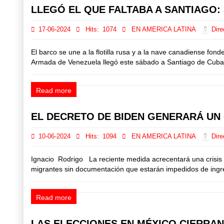
LLEGÓ EL QUE FALTABA A SANTIAGO:
17-06-2024
Hits:
1074
EN AMERICA LATINA
Dire
El barco se une a la flotilla rusa y a la nave canadiense 
Armada de Venezuela llegó este sábado a Santiago de Cuba, don
Read more
EL DECRETO DE BIDEN GENERARÁ UN 
10-06-2024
Hits:
1094
EN AMERICA LATINA
Dire
Ignacio Rodrigo La reciente medida acrecentará una crisis i
migrantes sin documentación que estarán impedidos de ingres
Read more
LAS ELECCIONES EN MÉXICO CIERRAN