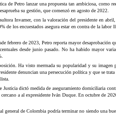
tica de Petro lanzar una propuesta tan ambiciosa, como r
desaprueba su gestión, que comenzó en agosto de 2022.
sultora Invamer, con la valoración del presidente en abri
0% de los encuestados asegura estar en contra de la labor l
desde febrero de 2023, Petro reporta mayor desaprobación 
entuales desde junio pasado. No ha habido mayor variac
%.
 oposición. Ha visto mermada su popularidad y su imagen p
residente denuncian una persecución política y que se trata
ista.
Justicia dictó medida de aseguramiento domiciliaria cont
, cercano a al expresidente Iván Duque. En octubre de 2020
cal general de Colombia podría terminar no siendo una buen