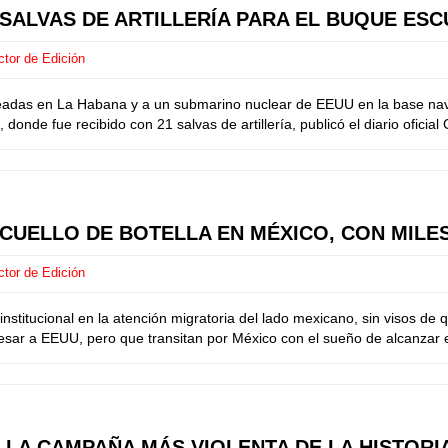
 SALVAS DE ARTILLERÍA PARA EL BUQUE ES
ctor de Edición
fondeadas en La Habana y a un submarino nuclear de EEUU en la base n
de fue recibido con 21 salvas de artillería, publicó el diario oficial 
CUELLO DE BOTELLA EN MÉXICO, CON MILES
ctor de Edición
nstitucional en la atención migratoria del lado mexicano, sin visos de
ar a EEUU, pero que transitan por México con el sueño de alcanzar el t
 LA CAMPAÑA MÁS VIOLENTA DE LA HISTORI