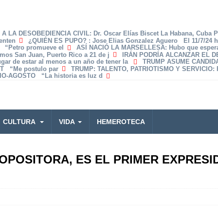
A LA DESOBEDIENCIA CIVIL
: Dr. Oscar Elías Biscet La Habana, Cuba 
enten
¿QUIÉN ES PUPO?
: Jose Elias Gonzalez Aguero El 11/7/24 
z “Petro promueve el
ASÍ NACIÓ LA MARSELLESA
: Hubo que espera
amos San Juan, Puerto Rico a 21 de j
IRÁN PODRÍA ALCANZAR EL 
lugar de estar al menos a un año de tener la
TRUMP ASUME CANDID
T “Me postulo par
TRUMP: TALENTO, PATRIOTISMO Y SERVICIO
:
O-AGOSTO “La historia es luz d
CULTURA
VIDA
HEMEROTECA
 OPOSITORA, ES EL PRIMER EXPRESI