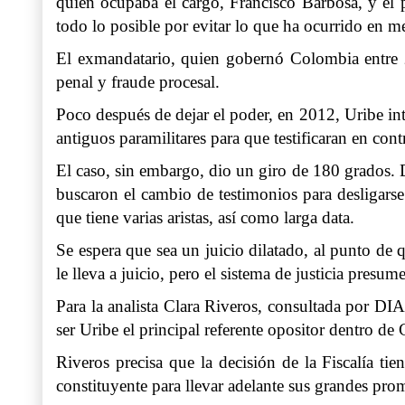
quien ocupaba el cargo, Francisco Barbosa, y el pr
todo lo posible por evitar lo que ha ocurrido en 
El exmandatario, quien gobernó Colombia entre 2
penal y fraude procesal.
Poco después de dejar el poder, en 2012, Uribe in
antiguos paramilitares para que testificaran en cont
El caso, sin embargo, dio un giro de 180 grados. 
buscaron el cambio de testimonios para desligars
que tiene varias aristas, así como larga data.
Se espera que sea un juicio dilatado, al punto de q
le lleva a juicio, pero el sistema de justicia presu
Para la analista Clara Riveros, consultada por D
ser Uribe el principal referente opositor dentro d
Riveros precisa que la decisión de la Fiscalía ti
constituyente para llevar adelante sus grandes pr