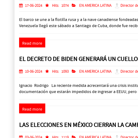
17-06-2024
Hits:
1074
EN AMERICA LATINA
Director d
El barco se une a la flotilla rusa y a la nave canadiense fonde
Venezuela llegó este sábado a Santiago de Cuba, donde fue recibido 
Read more
EL DECRETO DE BIDEN GENERARÁ UN CUELLO 
10-06-2024
Hits:
1093
EN AMERICA LATINA
Director d
Ignacio Rodrigo La reciente medida acrecentará una crisis instit
documentación que estarán impedidos de ingresar a EEUU, pero que
Read more
LAS ELECCIONES EN MÉXICO CIERRAN LA CAM
03-06-2024
Hits:
1119
EN AMERICA LATINA
Director d