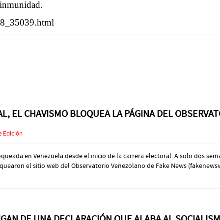
a inmunidad.
018_35039.html
RAL, EL CHAVISMO BLOQUEA LA PÁGINA DEL OBSERV
e Edición
loqueada en Venezuela desde el inicio de la carrera electoral. A solo dos sem
loquearon el sitio web del Observatorio Venezolano de Fake News (fakenewsve
LIGAN DE UNA DECLARACIÓN QUE ALABA AL SOCIALIS