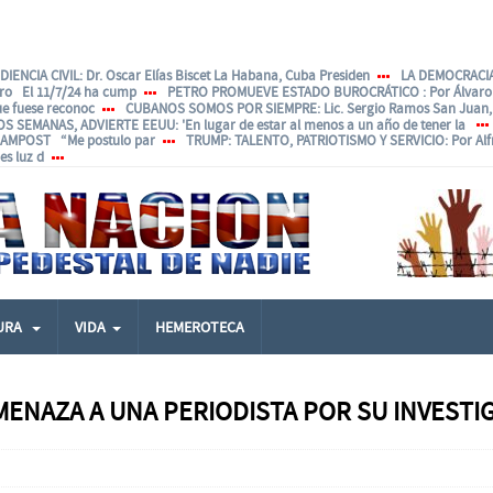
IENCIA CIVIL
: Dr. Oscar Elías Biscet La Habana, Cuba Presiden
LA DEMOCRACIA
ero El 11/7/24 ha cump
PETRO PROMUEVE ESTADO BUROCRÁTICO
: Por Álvar
ue fuese reconoc
CUBANOS SOMOS POR SIEMPRE
: Lic. Sergio Ramos San Juan, 
OS SEMANAS, ADVIERTE EEUU
: 'En lugar de estar al menos a un año de tener la
ANAMPOST “Me postulo par
TRUMP: TALENTO, PATRIOTISMO Y SERVICIO
: Por Al
s luz d
URA
VIDA
HEMEROTECA
MENAZA A UNA PERIODISTA POR SU INVESTI