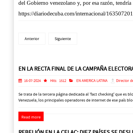
del Gobierno venezolano y, por esa razón, tendrí
https://diariodecuba.com/internacional/1635072
Anterior
Siguiente
Prev
Next
EN LA RECTA FINAL DE LA CAMPAÑA ELECTO
16-07-2024
Hits:
1512
EN AMERICA LATINA
Director d
Se trata de la tercera página dedicada al 'fact checking' que es b
Venezuela, los principales operadores de internet de ese país b
Read more
REBELIÓN EN LA CELAC: DIEZ PAÍSES SE DES