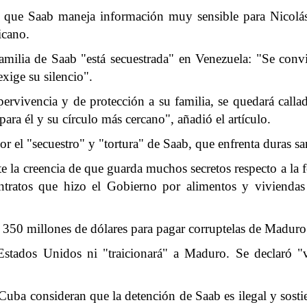
que Saab maneja información muy sensible para Nicolás
icano.
 familia de Saab "está secuestrada" en Venezuela: "Se c
xige su silencio".
rvivencia y de protección a su familia, se quedará callado
ara él y su círculo más cercano", añadió el artículo.
 el "secuestro" y "tortura" de Saab, que enfrenta duras sa
e la creencia de que guarda muchos secretos respecto a la 
ntratos que hizo el Gobierno por alimentos y viviendas 
50 millones de dólares para pagar corruptelas de Maduro a
Estados Unidos ni "traicionará" a Maduro. Se declaró "
 Cuba consideran que la detención de Saab es ilegal y sost