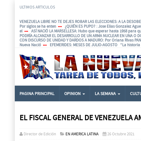
ULTIMOS ARTICULOS
VENEZUELA LIBRE NO TE DEJES ROBAR LAS ELECCIONES: A LA DESOBED
Por siglos se ha enten
¿QUIÉN ES PUPO?
: Jose Elias Gonzalez Agu
el
ASÍ NACIÓ LA MARSELLESA
: Hubo que esperar hasta 1958 para q
PODRÍA ALCANZAR EL DESARROLLO DE UN ARMA NUCLEAR EN UNA O D
CON DISCURSO DE UNIDAD Y DARDOS A MADURO
: Por Oriana Rivas P
Nueva Nació
EFEMERIDES
: MESES DE JULIO-AGOSTO “La historia e
PAGINA PRINCIPAL
OPINION
LA SEMANA
CULT
EL FISCAL GENERAL DE VENEZUELA A
Director de Edición
EN AMERICA LATINA
26 Octubre 2021