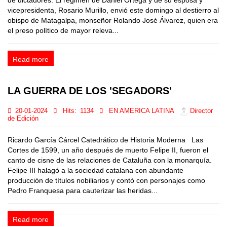
de dictadores. El régimen de Daniel Ortega y de su esposa y
vicepresidenta, Rosario Murillo, envió este domingo al destierro al
obispo de Matagalpa, monseñor Rolando José Álvarez, quien era
el preso político de mayor releva...
Read more
LA GUERRA DE LOS 'SEGADORS'
20-01-2024
Hits:
1134
EN AMERICA LATINA
Director
de Edición
Ricardo García Cárcel Catedrático de Historia Moderna Las
Cortes de 1599, un año después de muerto Felipe II, fueron el
canto de cisne de las relaciones de Cataluña con la monarquía.
Felipe III halagó a la sociedad catalana con abundante
producción de títulos nobiliarios y contó con personajes como
Pedro Franquesa para cauterizar las heridas...
Read more