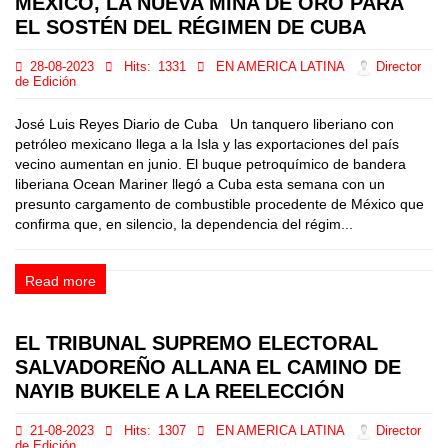
MÉXICO, LA NUEVA MINA DE ORO PARA
EL SOSTÉN DEL RÉGIMEN DE CUBA
28-08-2023
Hits:
1331
EN AMERICA LATINA
Director
de Edición
José Luis Reyes Diario de Cuba Un tanquero liberiano con
petróleo mexicano llega a la Isla y las exportaciones del país
vecino aumentan en junio. El buque petroquímico de bandera
liberiana Ocean Mariner llegó a Cuba esta semana con un
presunto cargamento de combustible procedente de México que
confirma que, en silencio, la dependencia del régim...
Read more
EL TRIBUNAL SUPREMO ELECTORAL
SALVADOREÑO ALLANA EL CAMINO DE
NAYIB BUKELE A LA REELECCIÓN
21-08-2023
Hits:
1307
EN AMERICA LATINA
Director
de Edición