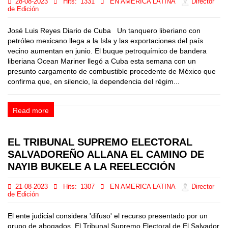
28-08-2023
Hits:
1331
EN AMERICA LATINA
Director
de Edición
José Luis Reyes Diario de Cuba Un tanquero liberiano con
petróleo mexicano llega a la Isla y las exportaciones del país
vecino aumentan en junio. El buque petroquímico de bandera
liberiana Ocean Mariner llegó a Cuba esta semana con un
presunto cargamento de combustible procedente de México que
confirma que, en silencio, la dependencia del régim...
Read more
EL TRIBUNAL SUPREMO ELECTORAL
SALVADOREÑO ALLANA EL CAMINO DE
NAYIB BUKELE A LA REELECCIÓN
21-08-2023
Hits:
1307
EN AMERICA LATINA
Director
de Edición
El ente judicial considera 'difuso' el recurso presentado por un
grupo de abogados. El Tribunal Supremo Electoral de El Salvador