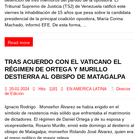
detención de tres miembros del partido de la opositora. El
Tribunal Supremo de Justicia (TSJ) de Venezuela ratificó este
viernes la inhabilitación de 15 años que pesa sobre la candidata
presidencial de la principal coalición opositora, María Corina
Machado, informó EFE. De esta forma, ...
Read more
TRAS ACUERDO CON EL VATICANO EL
RÉGIMEN DE ORTEGA Y MURILLO
DESTIERRA AL OBISPO DE MATAGALPA
20-01-2024
Hits:
1181
EN AMERICA LATINA
Director
de Edición
Ignacio Rodrigo Monseñor Álvarez se había erigido en el
símbolo de resistencia más sólido que enfrentaba el matrimonio
de dictadores. El régimen de Daniel Ortega y de su esposa y
vicepresidenta, Rosario Murillo, envió este domingo al destierro al
obispo de Matagalpa, monseñor Rolando José Álvarez, quien era
el preso político de mayor releva...