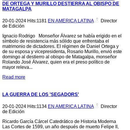
DE ORTEGA Y MURILLO DESTIERRA AL OBISPO DE
MATAGALPA
20-01-2024
Hits:
1181
EN AMERICA LATINA
Director
de Edición
Ignacio Rodrigo Monseñor Álvarez se había erigido en el
símbolo de resistencia más sólido que enfrentaba el
matrimonio de dictadores. El régimen de Daniel Ortega y
de su esposa y vicepresidenta, Rosario Murillo, envió este
domingo al destierro al obispo de Matagalpa, monseñor
Rolando José Álvarez, quien era el preso político de
mayor releva...
Read more
LA GUERRA DE LOS 'SEGADORS'
20-01-2024
Hits:
1134
EN AMERICA LATINA
Director
de Edición
Ricardo García Cárcel Catedrático de Historia Moderna
Las Cortes de 1599, un año después de muerto Felipe II,