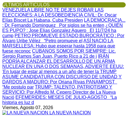
ULTIMOS ARTICULOS
VENEZUELA LIBRE NO TE DEJES ROBAR LAS
ELECCIONES: A LA DESOBEDIENCIA CIVIL
: Dr. Oscar
Elías Biscet La Habana, Cuba Presiden
LA DEMOCRACIA...
: Dr. Fernando Dominguez Por siglos se ha enten
¿QUIÉN
ES PUPO?
: Jose Elias Gonzalez Aguero El 11/7/24 ha
cump
PETRO PROMUEVE ESTADO BUROCRÁTICO
: Por
Álvaro Uribe Vélez “Petro promueve el
ASÍ NACIÓ LA
MARSELLESA
: Hubo que esperar hasta 1958 para que
fuese reconoc
CUBANOS SOMOS POR SIEMPRE
: Lic.
Sergio Ramos San Juan, Puerto Rico a 21 de j
IRÁN
PODRÍA ALCANZAR EL DESARROLLO DE UN ARMA
NUCLEAR EN UNA O DOS SEMANAS, ADVIERTE EEUU
:
'En lugar de estar al menos a un año de tener la
TRUMP
ASUME CANDIDATURA CON DISCURSO DE UNIDAD Y
DARDOS A MADURO
: Por Oriana Rivas PANAMPOST
“Me postulo par
TRUMP: TALENTO, PATRIOTISMO Y
SERVICIO
: Por Alfredo M. Cepero Director de La Nueva
Nació
EFEMERIDES
: MESES DE JULIO-AGOSTO “La
historia es luz d
Viernes, Agosto 07, 2026
LA NUEVA NACION