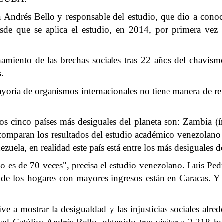
 Andrés Bello y responsable del estudio, que dio a conocer
sde que se aplica el estudio, en 2014, por primera vez 
amiento de las brechas sociales tras 22 años del chavismo
s.
 mayoría de organismos internacionales no tiene manera de re
s cinco países más desiguales del planeta son: Zambia (
 comparan los resultados del estudio académico venezolano
nezuela, en realidad este país está entre los más desiguales
ico es de 70 veces", precisa el estudio venezolano. Luis Ped
% de los hogares con mayores ingresos están en Caracas. Y
ve a mostrar la desigualdad y las injusticias sociales a
dad Católica Andrés Bello, obtenido tras visitar a 2.218 h