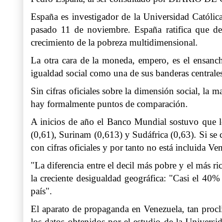
España es investigador de la Universidad Católica
pasado 11 de noviembre. España ratifica que de
crecimiento de la pobreza multidimensional.
La otra cara de la moneda, empero, es el ensanch
igualdad social como una de sus banderas centrale
Sin cifras oficiales sobre la dimensión social, la
hay formalmente puntos de comparación.
A inicios de año el Banco Mundial sostuvo que lo
(0,61), Surinam (0,613) y Sudáfrica (0,63). Si se
con cifras oficiales y por tanto no está incluida Ve
"La diferencia entre el decil más pobre y el más r
la creciente desigualdad geográfica: "Casi el 40
país".
El aparato de propaganda en Venezuela, tan procli
los datos obtenidos por el estudio de la Universi