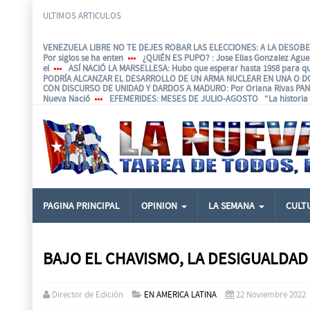
ULTIMOS ARTICULOS
VENEZUELA LIBRE NO TE DEJES ROBAR LAS ELECCIONES: A LA DESOBED
Por siglos se ha enten
¿QUIÉN ES PUPO?
: Jose Elias Gonzalez Agu
el
ASÍ NACIÓ LA MARSELLESA
: Hubo que esperar hasta 1958 para q
PODRÍA ALCANZAR EL DESARROLLO DE UN ARMA NUCLEAR EN UNA O D
CON DISCURSO DE UNIDAD Y DARDOS A MADURO
: Por Oriana Rivas P
Nueva Nació
EFEMERIDES
: MESES DE JULIO-AGOSTO “La historia e
PAGINA PRINCIPAL
OPINION
LA SEMANA
CULT
BAJO EL CHAVISMO, LA DESIGUALDA
Director de Edición
EN AMERICA LATINA
22 Noviembre 2022