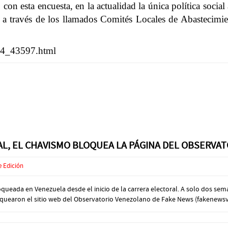
on esta encuesta, en la actualidad la única política socia
tos a través de los llamados Comités Locales de Abasteci
404_43597.html
RAL, EL CHAVISMO BLOQUEA LA PÁGINA DEL OBSERV
e Edición
loqueada en Venezuela desde el inicio de la carrera electoral. A solo dos sem
loquearon el sitio web del Observatorio Venezolano de Fake News (fakenewsve