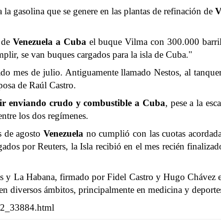
 la gasolina que se genere en las plantas de refinación de
V
ó de
Venezuela a Cuba
el buque Vilma con 300.000 barril
lir, se van buques cargados para la isla de Cuba."
do mes de julio. Antiguamente llamado Nestos, al tanque
sposa de Raúl Castro.
uir enviando crudo y combustible a
Cuba
, pese a la es
entre los dos regímenes.
 de agosto
Venezuela
no cumplió con las cuotas acorda
ados por Reuters, la Isla recibió en el mes recién finalizad
s y La Habana, firmado por Fidel Castro y Hugo Chávez en
en diversos ámbitos, principalmente en medicina y deporte
442_33884.html