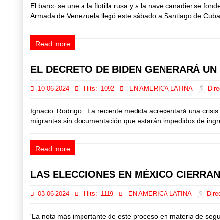
El barco se une a la flotilla rusa y a la nave canadiense 
Armada de Venezuela llegó este sábado a Santiago de Cuba, don
Read more
EL DECRETO DE BIDEN GENERARÁ UN 
10-06-2024
Hits:
1092
EN AMERICA LATINA
Dire
Ignacio Rodrigo La reciente medida acrecentará una crisis i
migrantes sin documentación que estarán impedidos de ingres
Read more
LAS ELECCIONES EN MÉXICO CIERRAN
03-06-2024
Hits:
1119
EN AMERICA LATINA
Direc
'La nota más importante de este proceso en materia de segurid