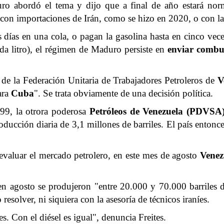
uro abordó el tema y dijo que a final de año estará nor
á con importaciones de Irán, como se hizo en 2020, o con la 
es días en una cola, o pagan la gasolina hasta en cinco ve
da litro), el régimen de Maduro persiste en
enviar combu
os de la Federación Unitaria de Trabajadores Petroleros de
V
ara
Cuba
". Se trata obviamente de una decisión política.
999, la otrora poderosa
Petróleos de Venezuela (PDVSA
ducción diaria de 3,1 millones de barriles. El país entonc
 evaluar el mercado petrolero, en este mes de agosto
Vene
 en agosto se produjeron "entre 20.000 y 70.000 barriles 
solver, ni siquiera con la asesoría de técnicos iraníes.
. Con el diésel es igual", denuncia Freites.