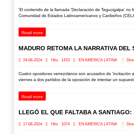
'El contenido de la llamada 'Declaración de Tegucigalpa' no
Comunidad de Estados Latinoamericanos y Caribeños (CELAC) a
Read more
MADURO RETOMA LA NARRATIVA DEL S
24-06-2024
Hits:
1433
EN AMERICA LATINA
Dire
Cuatro opositores venezolanos son acusados de 'incitación a
viernes a dos partidos de la oposición de intentar un supuest
Read more
LLEGÓ EL QUE FALTABA A SANTIAGO:
17-06-2024
Hits:
1074
EN AMERICA LATINA
Dire