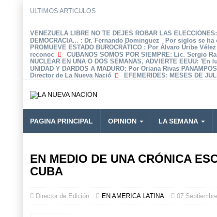
ULTIMOS ARTICULOS
VENEZUELA LIBRE NO TE DEJES ROBAR LAS ELECCIONES: 
DEMOCRACIA...
: Dr. Fernando Dominguez Por siglos se ha 
PROMUEVE ESTADO BUROCRÁTICO
: Por Álvaro Uribe Véle
reconoc
CUBANOS SOMOS POR SIEMPRE
: Lic. Sergio R
NUCLEAR EN UNA O DOS SEMANAS, ADVIERTE EEUU
: 'En 
UNIDAD Y DARDOS A MADURO
: Por Oriana Rivas PANAMPOS
Director de La Nueva Nació
EFEMERIDES
: MESES DE JULI
PAGINA PRINCIPAL
OPINION
LA SEMANA
EN MEDIO DE UNA CRÓNICA ES
CUBA
Director de Edición
EN AMERICA LATINA
07 Septiembr