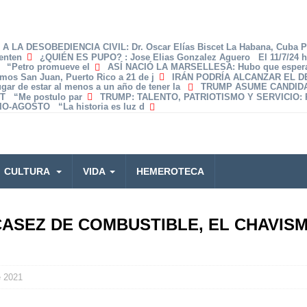
A LA DESOBEDIENCIA CIVIL
: Dr. Oscar Elías Biscet La Habana, Cuba 
enten
¿QUIÉN ES PUPO?
: Jose Elias Gonzalez Aguero El 11/7/24 
z “Petro promueve el
ASÍ NACIÓ LA MARSELLESA
: Hubo que espera
amos San Juan, Puerto Rico a 21 de j
IRÁN PODRÍA ALCANZAR EL 
lugar de estar al menos a un año de tener la
TRUMP ASUME CANDID
T “Me postulo par
TRUMP: TALENTO, PATRIOTISMO Y SERVICIO
:
O-AGOSTO “La historia es luz d
CULTURA
VIDA
HEMEROTECA
CASEZ DE COMBUSTIBLE, EL CHAVISM
e 2021