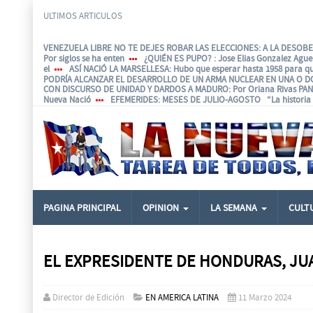
ULTIMOS ARTICULOS
VENEZUELA LIBRE NO TE DEJES ROBAR LAS ELECCIONES: A LA DESOBED
Por siglos se ha enten
¿QUIÉN ES PUPO?
: Jose Elias Gonzalez Agu
el
ASÍ NACIÓ LA MARSELLESA
: Hubo que esperar hasta 1958 para q
PODRÍA ALCANZAR EL DESARROLLO DE UN ARMA NUCLEAR EN UNA O D
CON DISCURSO DE UNIDAD Y DARDOS A MADURO
: Por Oriana Rivas P
Nueva Nació
EFEMERIDES
: MESES DE JULIO-AGOSTO “La historia e
PAGINA PRINCIPAL
OPINION
LA SEMANA
CULT
EL EXPRESIDENTE DE HONDURAS, J
Director de Edición
EN AMERICA LATINA
11 Marzo 2024