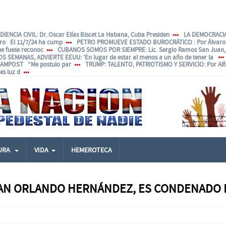
IENCIA CIVIL
: Dr. Oscar Elías Biscet La Habana, Cuba Presiden
LA DEMOCRACIA
ero El 11/7/24 ha cump
PETRO PROMUEVE ESTADO BUROCRÁTICO
: Por Álvar
ue fuese reconoc
CUBANOS SOMOS POR SIEMPRE
: Lic. Sergio Ramos San Juan, 
OS SEMANAS, ADVIERTE EEUU
: 'En lugar de estar al menos a un año de tener la
ANAMPOST “Me postulo par
TRUMP: TALENTO, PATRIOTISMO Y SERVICIO
: Por Al
s luz d
URA
VIDA
HEMEROTECA
UAN ORLANDO HERNÁNDEZ, ES CONDENADO 