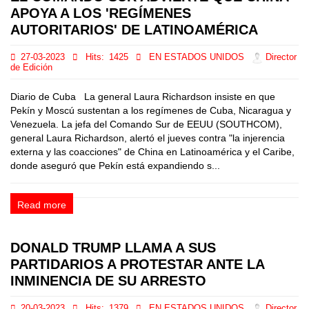
APOYA A LOS 'REGÍMENES
AUTORITARIOS' DE LATINOAMÉRICA
27-03-2023
Hits:
1425
EN ESTADOS UNIDOS
Director
de Edición
Diario de Cuba La general Laura Richardson insiste en que
Pekín y Moscú sustentan a los regímenes de Cuba, Nicaragua y
Venezuela. La jefa del Comando Sur de EEUU (SOUTHCOM),
general Laura Richardson, alertó el jueves contra "la injerencia
externa y las coacciones" de China en Latinoamérica y el Caribe,
donde aseguró que Pekín está expandiendo s...
Read more
DONALD TRUMP LLAMA A SUS
PARTIDARIOS A PROTESTAR ANTE LA
INMINENCIA DE SU ARRESTO
20-03-2023
Hits:
1379
EN ESTADOS UNIDOS
Director