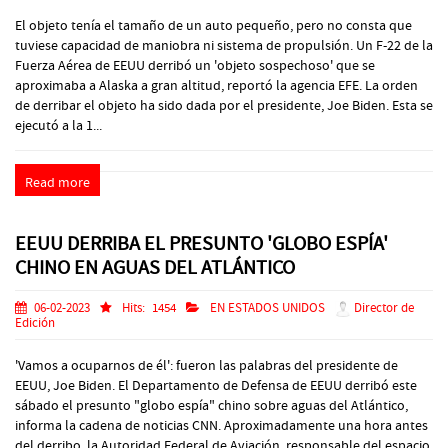
El objeto tenía el tamaño de un auto pequeño, pero no consta que
tuviese capacidad de maniobra ni sistema de propulsión. Un F-22 de la
Fuerza Aérea de EEUU derribó un 'objeto sospechoso' que se
aproximaba a Alaska a gran altitud, reportó la agencia EFE. La orden
de derribar el objeto ha sido dada por el presidente, Joe Biden. Esta se
ejecutó a la 1...
Read more
EEUU DERRIBA EL PRESUNTO 'GLOBO ESPÍA'
CHINO EN AGUAS DEL ATLÁNTICO
06-02-2023
Hits:
1454
EN ESTADOS UNIDOS
Director de
Edición
'Vamos a ocuparnos de él': fueron las palabras del presidente de
EEUU, Joe Biden. El Departamento de Defensa de EEUU derribó este
sábado el presunto "globo espía" chino sobre aguas del Atlántico,
informa la cadena de noticias CNN. Aproximadamente una hora antes
del derribo, la Autoridad Federal de Aviación, responsable del espacio