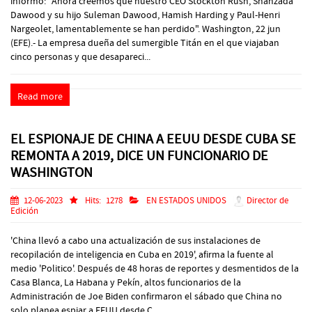
informó: "Ahora creemos que nuestro CEO Stockton Rush, Shahzada
Dawood y su hijo Suleman Dawood, Hamish Harding y Paul-Henri
Nargeolet, lamentablemente se han perdido". Washington, 22 jun
(EFE).- La empresa dueña del sumergible Titán en el que viajaban
cinco personas y que desapareci...
Read more
EL ESPIONAJE DE CHINA A EEUU DESDE CUBA SE
REMONTA A 2019, DICE UN FUNCIONARIO DE
WASHINGTON
12-06-2023
Hits:
1278
EN ESTADOS UNIDOS
Director de
Edición
'China llevó a cabo una actualización de sus instalaciones de
recopilación de inteligencia en Cuba en 2019', afirma la fuente al
medio 'Politico'. Después de 48 horas de reportes y desmentidos de la
Casa Blanca, La Habana y Pekín, altos funcionarios de la
Administración de Joe Biden confirmaron el sábado que China no
solo planea espiar a EEUU desde C...