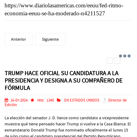
https://www.diariolasamericas.com/eeuu/fed-ritmo-
economia-eeuu-se-ha-moderado-n4211527
Anterior
Siguiente
TRUMP HACE OFICIAL SU CANDIDATURA A LA
PRESIDENCIA Y DESIGNA A SU COMPAÑERO DE
FÓRMULA
16-07-2024
Hits:
1340
EN ESTADOS UNIDOS
Director de
Edición
La elección del senador J. D. Vance como candidato a vicepresidente
muestra qué tiene pensado hacer Trump si vuelve a la Casa Blanca. El
exmandatario Donald Trump fue nominado oficialmente el lunes 15
de julio como el candidato presidencial del Partido Republicano,