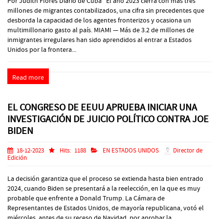
Por Judith Flores Diario de Cuba El año 2023 cierra con más tres
millones de migrantes contabilizados, una cifra sin precedentes que
desborda la capacidad de los agentes fronterizos y ocasiona un
multimillonario gasto al país. MIAMI — Más de 3.2 de millones de
inmigrantes irregulares han sido aprendidos al entrar a Estados
Unidos por la frontera...
Read more
EL CONGRESO DE EEUU APRUEBA INICIAR UNA
INVESTIGACIÓN DE JUICIO POLÍTICO CONTRA JOE
BIDEN
18-12-2023
Hits:
1188
EN ESTADOS UNIDOS
Director de
Edición
La decisión garantiza que el proceso se extienda hasta bien entrado
2024, cuando Biden se presentará a la reelección, en la que es muy
probable que enfrente a Donald Trump. La Cámara de
Representantes de Estados Unidos, de mayoría republicana, votó el
miércoles, antes de su receso de Navidad, por aprobar la