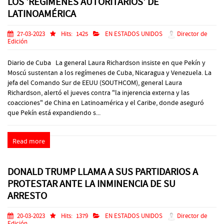
LOS 'REGÍMENES AUTORITARIOS' DE
LATINOAMÉRICA
27-03-2023
Hits:
1425
EN ESTADOS UNIDOS
Director de
Edición
Diario de Cuba La general Laura Richardson insiste en que Pekín y
Moscú sustentan a los regímenes de Cuba, Nicaragua y Venezuela. La
jefa del Comando Sur de EEUU (SOUTHCOM), general Laura
Richardson, alertó el jueves contra "la injerencia externa y las
coacciones" de China en Latinoamérica y el Caribe, donde aseguró
que Pekín está expandiendo s...
Read more
DONALD TRUMP LLAMA A SUS PARTIDARIOS A
PROTESTAR ANTE LA INMINENCIA DE SU
ARRESTO
20-03-2023
Hits:
1379
EN ESTADOS UNIDOS
Director de
Edición