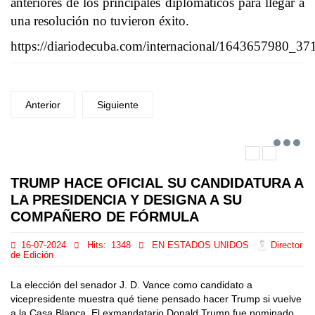
anteriores de los principales diplomáticos para llegar a
una resolución no tuvieron éxito.
https://diariodecuba.com/internacional/1643657980_37
Anterior
Siguiente
TRUMP HACE OFICIAL SU CANDIDATURA A
LA PRESIDENCIA Y DESIGNA A SU
COMPAÑERO DE FÓRMULA
16-07-2024
Hits:
1348
EN ESTADOS UNIDOS
Director
de Edición
La elección del senador J. D. Vance como candidato a
vicepresidente muestra qué tiene pensado hacer Trump si vuelve
a la Casa Blanca. El exmandatario Donald Trump fue nominado