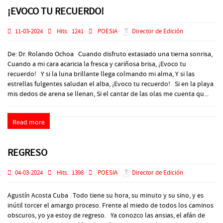
¡EVOCO TU RECUERDO!
11-03-2024
Hits:
1241
POESIA
Director de Edición
De: Dr. Rolando Ochoa Cuando disfruto extasiado una tierna sonrisa,
Cuando a mi cara acaricia la fresca y cariñosa brisa, ¡Evoco tu
recuerdo! Y si la luna brillante llega colmando mi alma, Y si las
estrellas fulgentes saludan el alba, ¡Evoco tu recuerdo! Si en la playa
mis dedos de arena se llenan, Si el cantar de las olas me cuenta qu...
Read more
REGRESO
04-03-2024
Hits:
1398
POESIA
Director de Edición
Agustín Acosta Cuba Todo tiene su hora, su minuto y su sino, y es
inútil torcer el amargo proceso. Frente al miedo de todos los caminos
obscuros, yo ya estoy de regreso. Ya conozco las ansias, el afán de