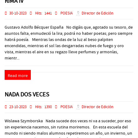
RIMA IV
30-10-2023
Hits:
1441
POESIA
Director de Edición
Gustavo Adolfo Bécquer España No digáis que, agotado su tesoro, de
asuntos falta, enmudeció la lira; podrá no haber poetas; pero siempre
habrá poesía. Mientras las ondas de la luz al beso palpiten
encendidas, mientras el sol las desgarradas nubes de fuego y oro
vista, mientras el aire en su regazo lleve perfumes y armonías,
mientr...
Read more
NADA DOS VECES
23-10-2023
Hits:
1390
POESIA
Director de Edición
Wislawa Szymborska Nada sucede dos veces ni va a suceder, por eso
sin experiencia nacemos, sin rutina moriremos. En esta escuela del
mundo ni siendo malos alumnos repetiremos un año, un invierno, un