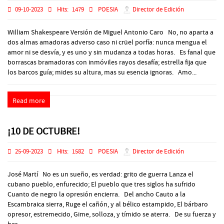
09-10-2023
Hits:
1479
POESIA
Director de Edición
William Shakespeare Versión de Miguel Antonio Caro No, no aparta a
dos almas amadoras adverso caso ni crüel porfía: nunca mengua el
amor ni se desvía, y es uno y sin mudanza a todas horas. Es fanal que
borrascas bramadoras con inmóviles rayos desafía; estrella fija que
los barcos guía; mides su altura, mas su esencia ignoras. Amo...
Read more
¡10 DE OCTUBRE!
25-09-2023
Hits:
1582
POESIA
Director de Edición
José Martí No es un sueño, es verdad: grito de guerra Lanza el
cubano pueblo, enfurecido; El pueblo que tres siglos ha sufrido
Cuanto de negro la opresión encierra. Del ancho Cauto a la
Escambraica sierra, Ruge el cañón, y al bélico estampido, El bárbaro
opresor, estremecido, Gime, solloza, y tímido se aterra. De su fuerza y