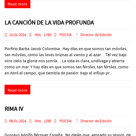
Read more
LA CANCIÓN DE LA VIDA PROFUNDA
15-01-2024
Hits:
1788
POESIA
Director de Edición
Porfirio Barba Jacob Colombia Hay días en que somos tan móviles,
tan móviles, como las leves briznas al viento y al azar… Tal vez bajo
otro cielo la gloria nos sonría… La vida es clara, undívaga y abierta
como un mar. Y hay días en que somos tan fértiles, tan fértiles, como
en Abril el campo, que tiembla de pasión: bajo el influjo pr...
Read more
RIMA IV
08-01-2024
Hits:
1280
POESIA
Director de Edición
Gustavo Adolfo Bécquer España No digáis que, agotado su tesoro, de