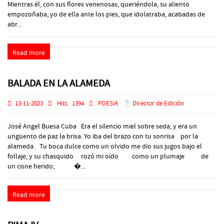
Mientras él, con sus flores venenosas, queriéndola, su aliento
empozoñaba, yo de ella ante los pies, que idolatraba, acabadas de
abr...
Read more
BALADA EN LA ALAMEDA
13-11-2023
Hits:
1394
POESIA
Director de Edición
José Angel Buesa Cuba Era el silencio miel sobre seda, y era un
ungüento de paz la brisa. Yo iba del brazo con tu sonrisa por la
alameda. Tu boca dulce como un olvido me dio sus jugos bajo el
follaje, y su chasquido rozó mi oído como un plumaje de
un cisne herido; �...
Read more