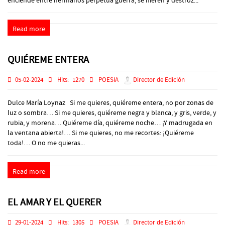
enciende entre hermanos perpetua guerra, se hieren y destroz...
Read more
QUIÉREME ENTERA
05-02-2024
Hits:
1270
POESIA
Director de Edición
Dulce María Loynaz Si me quieres, quiéreme entera, no por zonas de
luz o sombra… Si me quieres, quiéreme negra y blanca, y gris, verde, y
rubia, y morena… Quiéreme día, quiéreme noche… ¡Y madrugada en
la ventana abierta!… Si me quieres, no me recortes: ¡Quiéreme
toda!… O no me quieras...
Read more
EL AMAR Y EL QUERER
29-01-2024
Hits:
1305
POESIA
Director de Edición