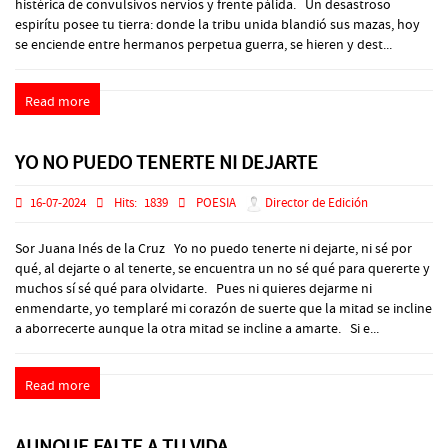
histérica de convulsivos nervios y frente pálida. Un desastroso
espirítu posee tu tierra: donde la tribu unida blandió sus mazas, hoy
se enciende entre hermanos perpetua guerra, se hieren y dest...
Read more
YO NO PUEDO TENERTE NI DEJARTE
16-07-2024
Hits:
1839
POESIA
Director de Edición
Sor Juana Inés de la Cruz Yo no puedo tenerte ni dejarte, ni sé por
qué, al dejarte o al tenerte, se encuentra un no sé qué para quererte y
muchos sí sé qué para olvidarte. Pues ni quieres dejarme ni
enmendarte, yo templaré mi corazón de suerte que la mitad se incline
a aborrecerte aunque la otra mitad se incline a amarte. Si e...
Read more
AUNQUE FALTE A TU VIDA…