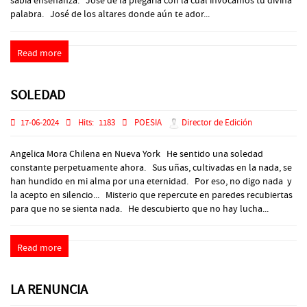
sabia enseñanza. José de la plegaria con la cual invocamos tu divina
palabra. José de los altares donde aún te ador...
Read more
SOLEDAD
17-06-2024
Hits:
1183
POESIA
Director de Edición
Angelica Mora Chilena en Nueva York He sentido una soledad
constante perpetuamente ahora. Sus uñas, cultivadas en la nada, se
han hundido en mi alma por una eternidad. Por eso, no digo nada y
la acepto en silencio... Misterio que repercute en paredes recubiertas
para que no se sienta nada. He descubierto que no hay lucha...
Read more
LA RENUNCIA