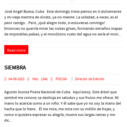
José Angel Buesa, Cuba Este domingo triste pienso en ti dulcemente
y mi vieja mentira de olvido, ya no miente. La soledad, a veces, es el
peor castigo... Pero, ¡qué alegre todo, si estuvieras conmigo! .
Entonces no querría mirar las nubes grises, formando extraños mapas
de imposibles países; y el monótono ruido del agua no sería el moti...
Read more
SIEMBRA
04-09-2023
Hits:
1345
POESIA
Director de Edición
Agustin Acosta Poeta Nacional de Cuba Aquí estoy. Este árbol que
sembré me conoce; se deshoja en saludos y sus frutos me ofrece. Mi
mano lo acaricia como a un niño. Y él sabe que yo no soy la mano del
hacha que lo hiere. Él me mira, me mira con su millón de hojas; y
como si quisiera expresar su alegría, mueve sus largas ramas y me
dic...