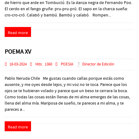
de hierro que arde en Tombuctú. Es la danza negra de Fernando Poo.
El cerdo en el fango gruñe: pru-pru-prú. El sapo en la charca sueña:
cro-cro-cró. Calabó y bambú. Bambú y calabó. Rompen...
Read more
POEMA XV
18-03-2024
Hits:
1360
POESIA
Director de Edición
Pablo Neruda Chile Me gustas cuando callas porque estás como
ausente, y me oyes desde lejos, y mi voz no te toca. Parece que los
ojos se te hubieran volado y parece que un beso te cerrara la boca.
Como todas las cosas están llenas de mi alma emerges de las cosas,
llena del alma mía. Mariposa de sueño, te pareces a mi alma, y te
pareces a...
Read more