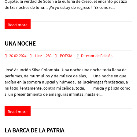
Quijote; la verdad de Solón a la euforia de Creso; el encanto postizo
de las noches de luna… ¡Ya yo estoy de regreso! Ya conozc...
Read more
UNA NOCHE
26-02-2024
Hits:
1286
POESIA
Director de Edición
José Asunción Silva Colombia Una noche una noche toda llena de
perfumes, de murmullos y de música de älas, Una noche en que
ardían en la sombra nupcial y húmeda, las luciérnagas fantásticas, a
mi lado, lentamente, contra mí ceñida, toda, muda y pálida como
si un presentimiento de amarguras infinitas, hasta el...
Read more
LA BARCA DE LA PATRIA