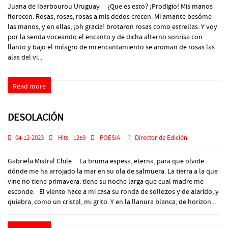
Juana de Ibarbourou Uruguay ¿Que es esto? ¡Prodigio! Mis manos
florecen. Rosas, rosas, rosas a mis dedos crecen. Mi amante besóme
las manos, y en ellas, ¡oh gracia! brotaron rosas como estrellas. Y voy
por la senda voceando el encanto y de dicha alterno sonrisa con
llanto y bajo el milagro de mi encantamiento se aroman de rosas las
alas del vi...
Read more
DESOLACIÓN
04-12-2023
Hits:
1259
POESIA
Director de Edición
Gabriela Mistral Chile La bruma espesa, eterna, para que olvide
dónde me ha arrojado la mar en su ola de salmuera. La tierra a la que
vine no tiene primavera: tiene su noche larga que cual madre me
esconde. El viento hace a mi casa su ronda de sollozos y de alarido, y
quiebra, como un cristal, mi grito. Y en la llanura blanca, de horizon...