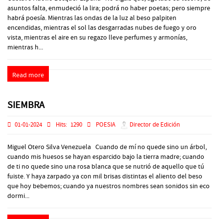
asuntos falta, enmudeció la lira; podrá no haber poetas; pero siempre
habrá poesía. Mientras las ondas de la luz al beso palpiten
encendidas, mientras el sol las desgarradas nubes de fuego y oro
vista, mientras el aire en su regazo lleve perfumes y armonías,
mientras h...
Read more
SIEMBRA
01-01-2024
Hits:
1290
POESIA
Director de Edición
Miguel Otero Silva Venezuela Cuando de mí no quede sino un árbol,
cuando mis huesos se hayan esparcido bajo la tierra madre; cuando
de ti no quede sino una rosa blanca que se nutrió de aquello que tú
fuiste. Y haya zarpado ya con mil brisas distintas el aliento del beso
que hoy bebemos; cuando ya nuestros nombres sean sonidos sin eco
dormi...