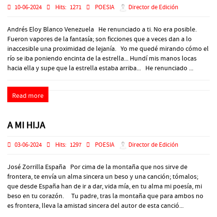
10-06-2024
Hits:
1271
POESIA
Director de Edición
Andrés Eloy Blanco Venezuela He renunciado a ti. No era posible.
Fueron vapores de la fantasía; son ficciones que a veces dan a lo
inaccesible una proximidad de lejanía. Yo me quedé mirando cómo el
río se iba poniendo encinta de la estrella... Hundí mis manos locas
hacia ella y supe que la estrella estaba arriba... He renunciado ...
Read more
A MI HIJA
03-06-2024
Hits:
1297
POESIA
Director de Edición
José Zorrilla España Por cima de la montaña que nos sirve de
frontera, te envía un alma sincera un beso y una canción; tómalos;
que desde España han de ir a dar, vida mía, en tu alma mi poesía, mi
beso en tu corazón. Tu padre, tras la montaña que para ambos no
es frontera, lleva la amistad sincera del autor de esta canció...