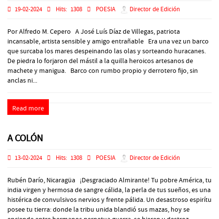
19-02-2024
Hits:
1308
POESIA
Director de Edición
Por Alfredo M. Cepero A José Luís Díaz de Villegas, patriota
incansable, artista sensible y amigo entrañable Era una vez un barco
que surcaba los mares despeinando las olas y sorteando huracanes.
De piedra lo forjaron del mástil a la quilla heroicos artesanos de
machete y manigua. Barco con rumbo propio y derrotero fijo, sin
anclas ni...
Read more
A COLÓN
13-02-2024
Hits:
1308
POESIA
Director de Edición
Rubén Darío, Nicaragüa ¡Desgraciado Almirante! Tu pobre América, tu
india virgen y hermosa de sangre cálida, la perla de tus sueños, es una
histérica de convulsivos nervios y frente pálida. Un desastroso espirítu
posee tu tierra: donde la tribu unida blandió sus mazas, hoy se