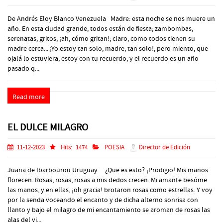
De Andrés Eloy Blanco Venezuela Madre: esta noche se nos muere un
año. En esta ciudad grande, todos están de fiesta; zambombas,
serenatas, gritos, ¡ah, cómo gritan!; claro, como todos tienen su
madre cerca... ¡Yo estoy tan solo, madre, tan solo!; pero miento, que
ojalá lo estuviera; estoy con tu recuerdo, y el recuerdo es un año
pasado q...
Read more
EL DULCE MILAGRO
11-12-2023
Hits:
1474
POESIA
Director de Edición
Juana de Ibarbourou Uruguay ¿Que es esto? ¡Prodigio! Mis manos
florecen. Rosas, rosas, rosas a mis dedos crecen. Mi amante besóme
las manos, y en ellas, ¡oh gracia! brotaron rosas como estrellas. Y voy
por la senda voceando el encanto y de dicha alterno sonrisa con
llanto y bajo el milagro de mi encantamiento se aroman de rosas las
alas del vi...