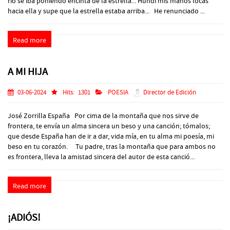
río se iba poniendo encinta de la estrella... Hundí mis manos locas
hacia ella y supe que la estrella estaba arriba... He renunciado ...
Read more
A MI HIJA
03-06-2024
Hits:
1301
POESIA
Director de Edición
José Zorrilla España Por cima de la montaña que nos sirve de
frontera, te envía un alma sincera un beso y una canción; tómalos;
que desde España han de ir a dar, vida mía, en tu alma mi poesía, mi
beso en tu corazón. Tu padre, tras la montaña que para ambos no
es frontera, lleva la amistad sincera del autor de esta canció...
Read more
¡ADIÓS!