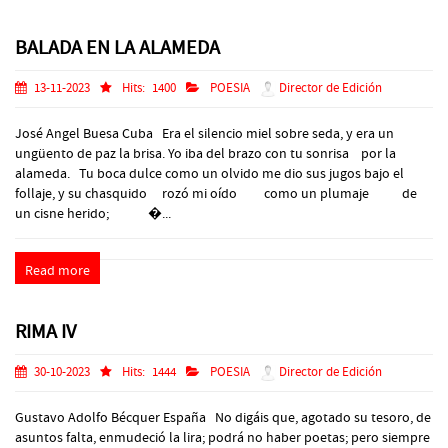
BALADA EN LA ALAMEDA
13-11-2023
Hits:
1400
POESIA
Director de Edición
José Angel Buesa Cuba Era el silencio miel sobre seda, y era un
ungüento de paz la brisa. Yo iba del brazo con tu sonrisa por la
alameda. Tu boca dulce como un olvido me dio sus jugos bajo el
follaje, y su chasquido rozó mi oído como un plumaje de
un cisne herido; �...
Read more
RIMA IV
30-10-2023
Hits:
1444
POESIA
Director de Edición
Gustavo Adolfo Bécquer España No digáis que, agotado su tesoro, de
asuntos falta, enmudeció la lira; podrá no haber poetas; pero siempre