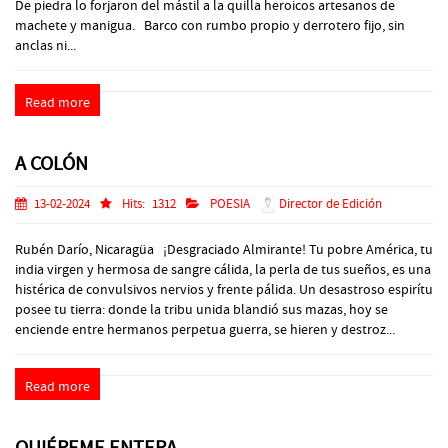
De piedra lo forjaron del mástil a la quilla heroicos artesanos de
machete y manigua. Barco con rumbo propio y derrotero fijo, sin
anclas ni...
Read more
A COLÓN
13-02-2024
Hits:
1312
POESIA
Director de Edición
Rubén Darío, Nicaragüa ¡Desgraciado Almirante! Tu pobre América, tu
india virgen y hermosa de sangre cálida, la perla de tus sueños, es una
histérica de convulsivos nervios y frente pálida. Un desastroso espirítu
posee tu tierra: donde la tribu unida blandió sus mazas, hoy se
enciende entre hermanos perpetua guerra, se hieren y destroz...
Read more
QUIÉREME ENTERA