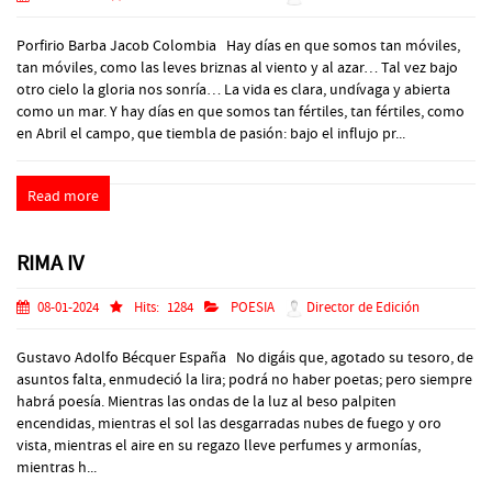
Porfirio Barba Jacob Colombia Hay días en que somos tan móviles,
tan móviles, como las leves briznas al viento y al azar… Tal vez bajo
otro cielo la gloria nos sonría… La vida es clara, undívaga y abierta
como un mar. Y hay días en que somos tan fértiles, tan fértiles, como
en Abril el campo, que tiembla de pasión: bajo el influjo pr...
Read more
RIMA IV
08-01-2024
Hits:
1284
POESIA
Director de Edición
Gustavo Adolfo Bécquer España No digáis que, agotado su tesoro, de
asuntos falta, enmudeció la lira; podrá no haber poetas; pero siempre
habrá poesía. Mientras las ondas de la luz al beso palpiten
encendidas, mientras el sol las desgarradas nubes de fuego y oro
vista, mientras el aire en su regazo lleve perfumes y armonías,
mientras h...