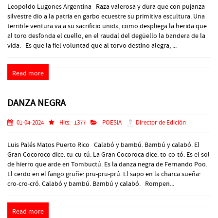
Leopoldo Lugones Argentina Raza valerosa y dura que con pujanza
silvestre dio a la patria en garbo ecuestre su primitiva escultura. Una
terrible ventura va a su sacrificio unida, como despliega la herida que
al toro desfonda el cuello, en el raudal del degüello la bandera de la
vida. Es que la fiel voluntad que al torvo destino alegra, ...
Read more
DANZA NEGRA
01-04-2024
Hits:
1377
POESIA
Director de Edición
Luis Palés Matos Puerto Rico Calabó y bambú. Bambú y calabó. El
Gran Cocoroco dice: tu-cu-tú. La Gran Cocoroca dice: to-co-tó. Es el sol
de hierro que arde en Tombuctú. Es la danza negra de Fernando Poo.
El cerdo en el fango gruñe: pru-pru-prú. El sapo en la charca sueña:
cro-cro-cró. Calabó y bambú. Bambú y calabó. Rompen...
Read more