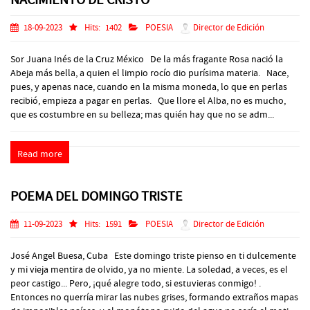
18-09-2023
Hits:
1402
POESIA
Director de Edición
Sor Juana Inés de la Cruz México De la más fragante Rosa nació la
Abeja más bella, a quien el limpio rocío dio purísima materia. Nace,
pues, y apenas nace, cuando en la misma moneda, lo que en perlas
recibió, empieza a pagar en perlas. Que llore el Alba, no es mucho,
que es costumbre en su belleza; mas quién hay que no se adm...
Read more
POEMA DEL DOMINGO TRISTE
11-09-2023
Hits:
1591
POESIA
Director de Edición
José Angel Buesa, Cuba Este domingo triste pienso en ti dulcemente
y mi vieja mentira de olvido, ya no miente. La soledad, a veces, es el
peor castigo... Pero, ¡qué alegre todo, si estuvieras conmigo! .
Entonces no querría mirar las nubes grises, formando extraños mapas