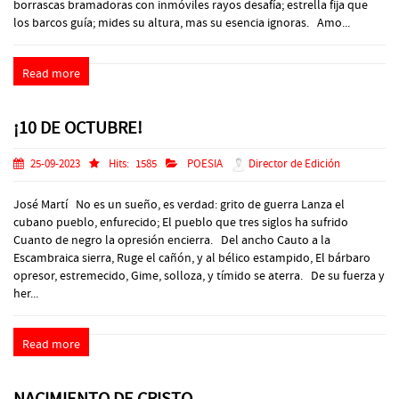
borrascas bramadoras con inmóviles rayos desafía; estrella fija que
los barcos guía; mides su altura, mas su esencia ignoras. Amo...
Read more
¡10 DE OCTUBRE!
25-09-2023
Hits:
1585
POESIA
Director de Edición
José Martí No es un sueño, es verdad: grito de guerra Lanza el
cubano pueblo, enfurecido; El pueblo que tres siglos ha sufrido
Cuanto de negro la opresión encierra. Del ancho Cauto a la
Escambraica sierra, Ruge el cañón, y al bélico estampido, El bárbaro
opresor, estremecido, Gime, solloza, y tímido se aterra. De su fuerza y
her...
Read more
NACIMIENTO DE CRISTO