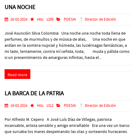
UNA NOCHE
26-02-2024
Hits:
1289
POESIA
Director de Edición
José Asunción Silva Colombia Una noche una noche toda llena de
perfumes, de murmullos y de música de älas, Una noche en que
ardían en la sombra nupcial y húmeda, las luciérnagas fantásticas, a
mi lado, lentamente, contra mí ceñida, toda, muda y pálida como
si un presentimiento de amarguras infinitas, hasta el...
Read more
LA BARCA DE LA PATRIA
19-02-2024
Hits:
1312
POESIA
Director de Edición
Por Alfredo M. Cepero A José Luís Díaz de Villegas, patriota
incansable, artista sensible y amigo entrañable Era una vez un barco
que surcaba los mares despeinando las olas y sorteando huracanes.