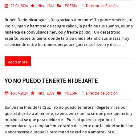
22-07-2024
Hits:
1645
POESIA
Director de Edición
Rubén Darío Nicaragua ¡Desgraciado Almirante! Tu pobre América, tu
india virgen y hermosa de sangre cálida, la perla de tus sueños, es una
histérica de convulsivos nervios y frente pálida. Un desastroso
espirítu posee tu tierra: donde la tribu unida blandió sus mazas, hoy
se enciende entre hermanos perpetua guerra, se hieren y dest...
Read more
YO NO PUEDO TENERTE NI DEJARTE
16-07-2024
Hits:
1839
POESIA
Director de Edición
Sor Juana Inés de la Cruz Yo no puedo tenerte ni dejarte, ni sé por
qué, al dejarte o al tenerte, se encuentra un no sé qué para quererte y
muchos sí sé qué para olvidarte. Pues ni quieres dejarme ni
enmendarte, yo templaré mi corazón de suerte que la mitad se incline
a aborrecerte aunque la otra mitad se incline a amarte. Si e...