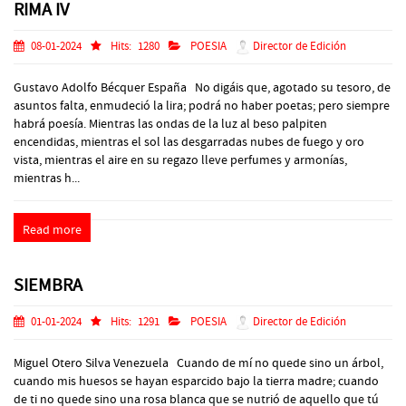
RIMA IV
08-01-2024
Hits:
1280
POESIA
Director de Edición
Gustavo Adolfo Bécquer España No digáis que, agotado su tesoro, de
asuntos falta, enmudeció la lira; podrá no haber poetas; pero siempre
habrá poesía. Mientras las ondas de la luz al beso palpiten
encendidas, mientras el sol las desgarradas nubes de fuego y oro
vista, mientras el aire en su regazo lleve perfumes y armonías,
mientras h...
Read more
SIEMBRA
01-01-2024
Hits:
1291
POESIA
Director de Edición
Miguel Otero Silva Venezuela Cuando de mí no quede sino un árbol,
cuando mis huesos se hayan esparcido bajo la tierra madre; cuando
de ti no quede sino una rosa blanca que se nutrió de aquello que tú