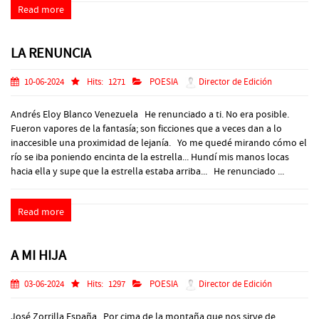
Read more
LA RENUNCIA
10-06-2024
Hits:
1271
POESIA
Director de Edición
Andrés Eloy Blanco Venezuela He renunciado a ti. No era posible.
Fueron vapores de la fantasía; son ficciones que a veces dan a lo
inaccesible una proximidad de lejanía. Yo me quedé mirando cómo el
río se iba poniendo encinta de la estrella... Hundí mis manos locas
hacia ella y supe que la estrella estaba arriba... He renunciado ...
Read more
A MI HIJA
03-06-2024
Hits:
1297
POESIA
Director de Edición
José Zorrilla España Por cima de la montaña que nos sirve de