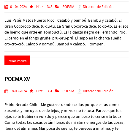
01-04-2024
Hits:
1373
POESIA
Director de Edición
Luis Palés Matos Puerto Rico Calabó y bambú. Bambú y calabó. El
Gran Cocoroco dice: tu-cu-tú. La Gran Cocoroca dice: to-co-tó. Es el sol
de hierro que arde en Tombuctú. Es la danza negra de Fernando Poo.
El cerdo en el fango gruñe: pru-pru-prú. El sapo en la charca sueña:
cro-cro-cró. Calabó y bambú. Bambú y calabó. Rompen...
Read more
POEMA XV
18-03-2024
Hits:
1361
POESIA
Director de Edición
Pablo Neruda Chile Me gustas cuando callas porque estás como
ausente, y me oyes desde lejos, y mi voz no te toca. Parece que los
ojos se te hubieran volado y parece que un beso te cerrara la boca.
Como todas las cosas están llenas de mi alma emerges de las cosas,
llena del alma mía. Mariposa de sueño, te pareces a mi alma, y te