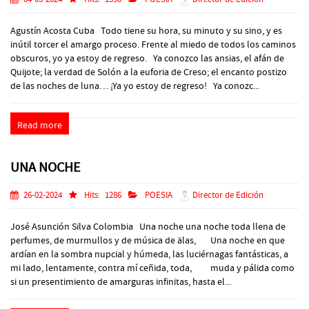
Agustín Acosta Cuba Todo tiene su hora, su minuto y su sino, y es
inútil torcer el amargo proceso. Frente al miedo de todos los caminos
obscuros, yo ya estoy de regreso. Ya conozco las ansias, el afán de
Quijote; la verdad de Solón a la euforia de Creso; el encanto postizo
de las noches de luna… ¡Ya yo estoy de regreso! Ya conozc...
Read more
UNA NOCHE
26-02-2024
Hits:
1286
POESIA
Director de Edición
José Asunción Silva Colombia Una noche una noche toda llena de
perfumes, de murmullos y de música de älas, Una noche en que
ardían en la sombra nupcial y húmeda, las luciérnagas fantásticas, a
mi lado, lentamente, contra mí ceñida, toda, muda y pálida como
si un presentimiento de amarguras infinitas, hasta el...