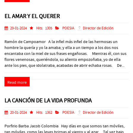
EL AMAR Y EL QUERER
29-01-2024
Hits:
1305
POESIA
Director de Edición
Ramón de Campoamor A la infiel más infiel de las hermosas un
hombre la quería y yo la amaba; y ella a un tiempo a los dos nos
encantaba con la miel de sus frases engañosas. Mientras él, con sus
flores venenosas, queriéndola, su aliento empozoñaba, yo de ella
ante los pies, que idolatraba, acabadas de abrir echaba rosas. De...
Read more
LA CANCIÓN DE LA VIDA PROFUNDA
20-01-2024
Hits:
1362
POESIA
Director de Edición
Porfirio Barba Jacob Colombia Hay días en que somos tan móviles,
tan móviles, como las leves briznas al viento y al azar… Tal vez bajo