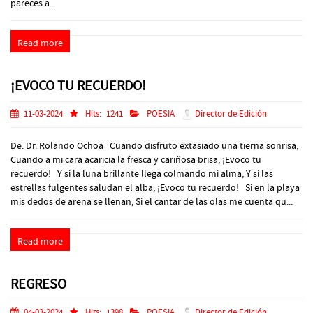
pareces a...
Read more
¡EVOCO TU RECUERDO!
11-03-2024
Hits:
1241
POESIA
Director de Edición
De: Dr. Rolando Ochoa Cuando disfruto extasiado una tierna sonrisa,
Cuando a mi cara acaricia la fresca y cariñosa brisa, ¡Evoco tu
recuerdo! Y si la luna brillante llega colmando mi alma, Y si las
estrellas fulgentes saludan el alba, ¡Evoco tu recuerdo! Si en la playa
mis dedos de arena se llenan, Si el cantar de las olas me cuenta qu...
Read more
REGRESO
04-03-2024
Hits:
1398
POESIA
Director de Edición