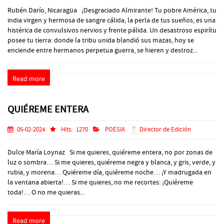
Rubén Darío, Nicaragüa ¡Desgraciado Almirante! Tu pobre América, tu
india virgen y hermosa de sangre cálida, la perla de tus sueños, es una
histérica de convulsivos nervios y frente pálida. Un desastroso espirítu
posee tu tierra: donde la tribu unida blandió sus mazas, hoy se
enciende entre hermanos perpetua guerra, se hieren y destroz...
Read more
QUIÉREME ENTERA
05-02-2024
Hits:
1270
POESIA
Director de Edición
Dulce María Loynaz Si me quieres, quiéreme entera, no por zonas de
luz o sombra… Si me quieres, quiéreme negra y blanca, y gris, verde, y
rubia, y morena… Quiéreme día, quiéreme noche… ¡Y madrugada en
la ventana abierta!… Si me quieres, no me recortes: ¡Quiéreme
toda!… O no me quieras...
Read more