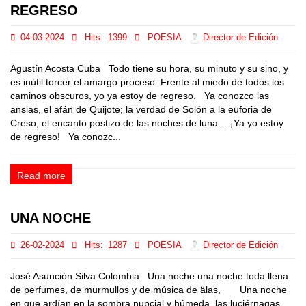
REGRESO
04-03-2024
Hits:
1399
POESIA
Director de Edición
Agustín Acosta Cuba Todo tiene su hora, su minuto y su sino, y
es inútil torcer el amargo proceso. Frente al miedo de todos los
caminos obscuros, yo ya estoy de regreso. Ya conozco las
ansias, el afán de Quijote; la verdad de Solón a la euforia de
Creso; el encanto postizo de las noches de luna… ¡Ya yo estoy
de regreso! Ya conozc...
Read more
UNA NOCHE
26-02-2024
Hits:
1287
POESIA
Director de Edición
José Asunción Silva Colombia Una noche una noche toda llena
de perfumes, de murmullos y de música de älas, Una noche
en que ardían en la sombra nupcial y húmeda, las luciérnagas