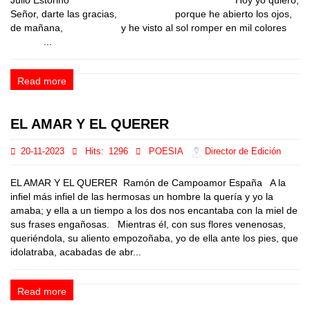
Julio Estorino Hoy yo quiero,
Señor, darte las gracias, porque he abierto los ojos,
de mañana, y he visto al sol romper en mil colores
...
Read more
EL AMAR Y EL QUERER
20-11-2023
Hits:
1296
POESIA
Director de Edición
EL AMAR Y EL QUERER Ramón de Campoamor España A la
infiel más infiel de las hermosas un hombre la quería y yo la
amaba; y ella a un tiempo a los dos nos encantaba con la miel de
sus frases engañosas. Mientras él, con sus flores venenosas,
queriéndola, su aliento empozoñaba, yo de ella ante los pies, que
idolatraba, acabadas de abr...
Read more