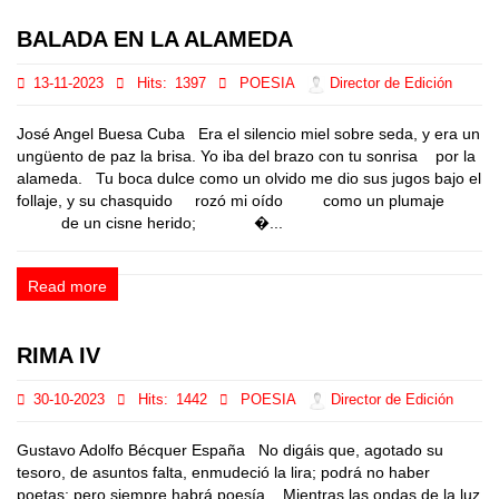
BALADA EN LA ALAMEDA
13-11-2023
Hits:
1397
POESIA
Director de Edición
José Angel Buesa Cuba Era el silencio miel sobre seda, y era un
ungüento de paz la brisa. Yo iba del brazo con tu sonrisa por la
alameda. Tu boca dulce como un olvido me dio sus jugos bajo el
follaje, y su chasquido rozó mi oído como un plumaje
de un cisne herido; �...
Read more
RIMA IV
30-10-2023
Hits:
1442
POESIA
Director de Edición
Gustavo Adolfo Bécquer España No digáis que, agotado su
tesoro, de asuntos falta, enmudeció la lira; podrá no haber
poetas; pero siempre habrá poesía. Mientras las ondas de la luz