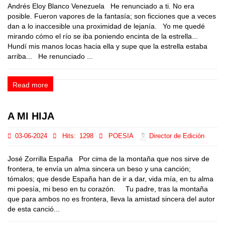
Andrés Eloy Blanco Venezuela He renunciado a ti. No era
posible. Fueron vapores de la fantasía; son ficciones que a veces
dan a lo inaccesible una proximidad de lejanía. Yo me quedé
mirando cómo el río se iba poniendo encinta de la estrella...
Hundí mis manos locas hacia ella y supe que la estrella estaba
arriba... He renunciado ...
Read more
A MI HIJA
03-06-2024
Hits:
1298
POESIA
Director de Edición
José Zorrilla España Por cima de la montaña que nos sirve de
frontera, te envía un alma sincera un beso y una canción;
tómalos; que desde España han de ir a dar, vida mía, en tu alma
mi poesía, mi beso en tu corazón. Tu padre, tras la montaña
que para ambos no es frontera, lleva la amistad sincera del autor
de esta canció...