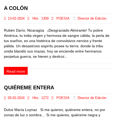
A COLÓN
13-02-2024
Hits:
1309
POESIA
Director de Edición
Rubén Darío, Nicaragüa ¡Desgraciado Almirante! Tu pobre
América, tu india virgen y hermosa de sangre cálida, la perla de
tus sueños, es una histérica de convulsivos nervios y frente
pálida. Un desastroso espirítu posee tu tierra: donde la tribu
unida blandió sus mazas, hoy se enciende entre hermanos
perpetua guerra, se hieren y destroz...
Read more
QUIÉREME ENTERA
05-02-2024
Hits:
1272
POESIA
Director de Edición
Dulce María Loynaz Si me quieres, quiéreme entera, no por
zonas de luz o sombra… Si me quieres, quiéreme negra y