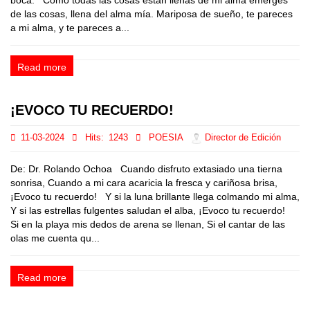
boca. Como todas las cosas están llenas de mi alma emerges
de las cosas, llena del alma mía. Mariposa de sueño, te pareces
a mi alma, y te pareces a...
Read more
¡EVOCO TU RECUERDO!
11-03-2024
Hits:
1243
POESIA
Director de Edición
De: Dr. Rolando Ochoa Cuando disfruto extasiado una tierna
sonrisa, Cuando a mi cara acaricia la fresca y cariñosa brisa,
¡Evoco tu recuerdo! Y si la luna brillante llega colmando mi alma,
Y si las estrellas fulgentes saludan el alba, ¡Evoco tu recuerdo!
Si en la playa mis dedos de arena se llenan, Si el cantar de las
olas me cuenta qu...
Read more