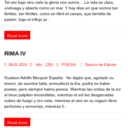
Tal vez bajo otro cielo la gloria nos sonría… La vida es clara,
undívaga y abierta como un mar. Y hay días en que somos tan
fértiles, tan fértiles, como en Abril el campo, que tiembla de
pasión: bajo el influjo pr...
Read more
RIMA IV
08-01-2024
Hits:
1281
POESIA
Director de Edición
Gustavo Adolfo Bécquer España No digáis que, agotado su
tesoro, de asuntos falta, enmudeció la lira; podrá no haber
poetas; pero siempre habrá poesía. Mientras las ondas de la luz
al beso palpiten encendidas, mientras el sol las desgarradas
nubes de fuego y oro vista, mientras el aire en su regazo lleve
perfumes y armonías, mientras h...
Read more