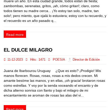
muere un año. En esta ciudad grande, todos están de fiesta;
zambombas, serenatas, gritos, ¡ah, cómo gritan!; claro, como
todos tienen su madre cerca... ¡Yo estoy tan solo, madre, tan
solo!; pero miento, que ojalá lo estuviera; estoy con tu recuerdo, y
el recuerdo es un año pasado q...
Read more
EL DULCE MILAGRO
11-12-2023
Hits:
1471
POESIA
Director de Edición
Juana de Ibarbourou Uruguay ¿Que es esto? ¡Prodigio! Mis
manos florecen. Rosas, rosas, rosas a mis dedos crecen. Mi
amante besóme las manos, y en ellas, ¡oh gracia! brotaron rosas
como estrellas. Y voy por la senda voceando el encanto y de
dicha alterno sonrisa con llanto y bajo el milagro de mi
encantamiento se aroman de rosas las alas del vi...
Read more