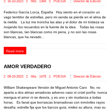
16-10-2023
Hits:
1369
POESIA
Director de Edición
Federico García Lorca, España Hoy siento en el corazón un
vago temblor de estrellas, pero mi senda se pierde en el alma de
la niebla. La luz me troncha las alas y el dolor de mi tristeza va
mojando los recuerdos en la fuente de la idea. Todas las rosas
son blancas, tan blancas como mi pena, y no son las rosas
blancas, que ha nevado...
Read more
AMOR VERDADERO
09-10-2023
Hits:
1479
POESIA
Director de Edición
William Shakespeare Versión de Miguel Antonio Caro No, no
aparta a dos almas amadoras adverso caso ni crüel porfía: nunca
mengua el amor ni se desvía, y es uno y sin mudanza a todas
horas. Es fanal que borrascas bramadoras con inmóviles rayos
desafía; estrella fija que los barcos guía; mides su altura, mas su