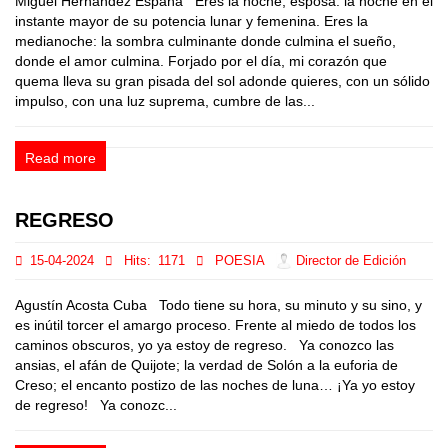
Miguel Hernández España Eres la noche, esposa: la noche en el
instante mayor de su potencia lunar y femenina. Eres la
medianoche: la sombra culminante donde culmina el sueño,
donde el amor culmina. Forjado por el día, mi corazón que
quema lleva su gran pisada del sol adonde quieres, con un sólido
impulso, con una luz suprema, cumbre de las...
Read more
REGRESO
15-04-2024
Hits:
1171
POESIA
Director de Edición
Agustín Acosta Cuba Todo tiene su hora, su minuto y su sino, y
es inútil torcer el amargo proceso. Frente al miedo de todos los
caminos obscuros, yo ya estoy de regreso. Ya conozco las
ansias, el afán de Quijote; la verdad de Solón a la euforia de
Creso; el encanto postizo de las noches de luna… ¡Ya yo estoy
de regreso! Ya conozc...