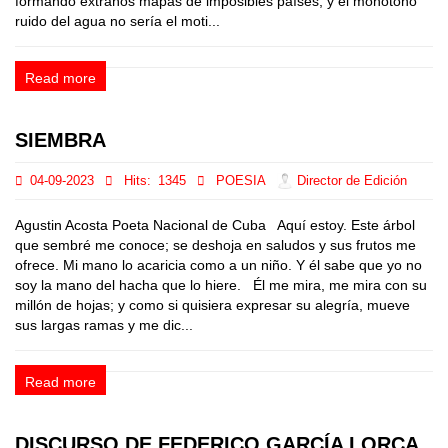
formando extraños mapas de imposibles países; y el monótono
ruido del agua no sería el moti...
Read more
SIEMBRA
04-09-2023
Hits:
1345
POESIA
Director de Edición
Agustin Acosta Poeta Nacional de Cuba Aquí estoy. Este árbol
que sembré me conoce; se deshoja en saludos y sus frutos me
ofrece. Mi mano lo acaricia como a un niño. Y él sabe que yo no
soy la mano del hacha que lo hiere. Él me mira, me mira con su
millón de hojas; y como si quisiera expresar su alegría, mueve
sus largas ramas y me dic...
Read more
DISCURSO DE FEDERICO GARCÍA LORCA