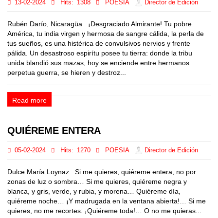
13-02-2024
Hits:
1308
POESIA
Director de Edición
Rubén Darío, Nicaragüa ¡Desgraciado Almirante! Tu pobre
América, tu india virgen y hermosa de sangre cálida, la perla de
tus sueños, es una histérica de convulsivos nervios y frente
pálida. Un desastroso espirítu posee tu tierra: donde la tribu
unida blandió sus mazas, hoy se enciende entre hermanos
perpetua guerra, se hieren y destroz...
Read more
QUIÉREME ENTERA
05-02-2024
Hits:
1270
POESIA
Director de Edición
Dulce María Loynaz Si me quieres, quiéreme entera, no por
zonas de luz o sombra… Si me quieres, quiéreme negra y
blanca, y gris, verde, y rubia, y morena… Quiéreme día,
quiéreme noche… ¡Y madrugada en la ventana abierta!… Si me
quieres, no me recortes: ¡Quiéreme toda!… O no me quieras...