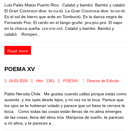
Luis Palés Matos Puerto Rico Calabó y bambú. Bambú y calabó.
El Gran Cocoroco dice: tu-cu-tú. La Gran Cocoroca dice: to-co-tó.
Es el sol de hierro que arde en Tombuctú. Es la danza negra de
Fernando Poo. El cerdo en el fango gruñe: pru-pru-prú. El sapo
en la charca sueña: cro-cro-cró. Calabó y bambú. Bambú y
calabó. Rompen...
Read more
POEMA XV
18-03-2024
Hits:
1361
POESIA
Director de Edición
Pablo Neruda Chile Me gustas cuando callas porque estás como
ausente, y me oyes desde lejos, y mi voz no te toca. Parece que
los ojos se te hubieran volado y parece que un beso te cerrara la
boca. Como todas las cosas están llenas de mi alma emerges
de las cosas, llena del alma mía. Mariposa de sueño, te pareces
a mi alma, y te pareces a...