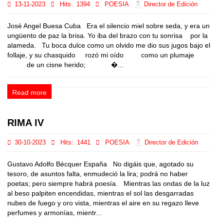
13-11-2023
Hits:
1394
POESIA
Director de Edición
José Angel Buesa Cuba Era el silencio miel sobre seda, y era un
ungüento de paz la brisa. Yo iba del brazo con tu sonrisa por la
alameda. Tu boca dulce como un olvido me dio sus jugos bajo el
follaje, y su chasquido rozó mi oído como un plumaje
de un cisne herido; �...
Read more
RIMA IV
30-10-2023
Hits:
1441
POESIA
Director de Edición
Gustavo Adolfo Bécquer España No digáis que, agotado su
tesoro, de asuntos falta, enmudeció la lira; podrá no haber
poetas; pero siempre habrá poesía. Mientras las ondas de la luz
al beso palpiten encendidas, mientras el sol las desgarradas
nubes de fuego y oro vista, mientras el aire en su regazo lleve
perfumes y armonías, mientr...