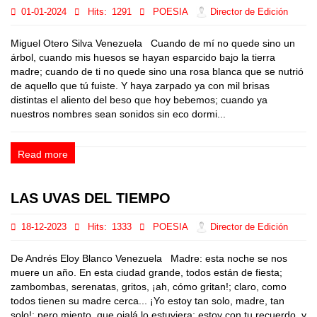
01-01-2024
Hits:
1291
POESIA
Director de Edición
Miguel Otero Silva Venezuela Cuando de mí no quede sino un
árbol, cuando mis huesos se hayan esparcido bajo la tierra
madre; cuando de ti no quede sino una rosa blanca que se nutrió
de aquello que tú fuiste. Y haya zarpado ya con mil brisas
distintas el aliento del beso que hoy bebemos; cuando ya
nuestros nombres sean sonidos sin eco dormi...
Read more
LAS UVAS DEL TIEMPO
18-12-2023
Hits:
1333
POESIA
Director de Edición
De Andrés Eloy Blanco Venezuela Madre: esta noche se nos
muere un año. En esta ciudad grande, todos están de fiesta;
zambombas, serenatas, gritos, ¡ah, cómo gritan!; claro, como
todos tienen su madre cerca... ¡Yo estoy tan solo, madre, tan
solo!; pero miento, que ojalá lo estuviera; estoy con tu recuerdo, y