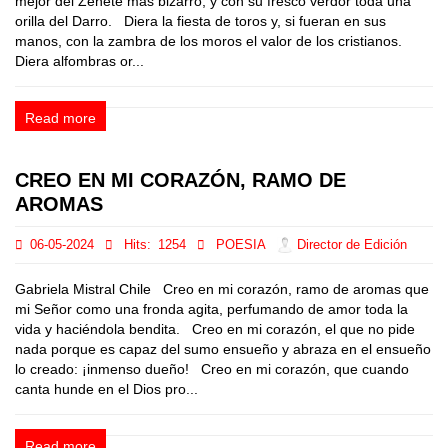
mejor del Zenete más bizarro, y con su fresco verdor toda una
orilla del Darro. Diera la fiesta de toros y, si fueran en sus
manos, con la zambra de los moros el valor de los cristianos.
Diera alfombras or...
Read more
CREO EN MI CORAZÓN, RAMO DE
AROMAS
06-05-2024
Hits:
1254
POESIA
Director de Edición
Gabriela Mistral Chile Creo en mi corazón, ramo de aromas que
mi Señor como una fronda agita, perfumando de amor toda la
vida y haciéndola bendita. Creo en mi corazón, el que no pide
nada porque es capaz del sumo ensueño y abraza en el ensueño
lo creado: ¡inmenso dueño! Creo en mi corazón, que cuando
canta hunde en el Dios pro...
Read more