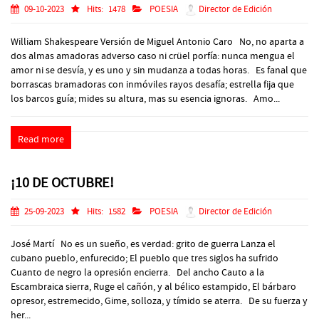
09-10-2023
Hits:
1478
POESIA
Director de Edición
William Shakespeare Versión de Miguel Antonio Caro No, no aparta a
dos almas amadoras adverso caso ni crüel porfía: nunca mengua el
amor ni se desvía, y es uno y sin mudanza a todas horas. Es fanal que
borrascas bramadoras con inmóviles rayos desafía; estrella fija que
los barcos guía; mides su altura, mas su esencia ignoras. Amo...
Read more
¡10 DE OCTUBRE!
25-09-2023
Hits:
1582
POESIA
Director de Edición
José Martí No es un sueño, es verdad: grito de guerra Lanza el
cubano pueblo, enfurecido; El pueblo que tres siglos ha sufrido
Cuanto de negro la opresión encierra. Del ancho Cauto a la
Escambraica sierra, Ruge el cañón, y al bélico estampido, El bárbaro
opresor, estremecido, Gime, solloza, y tímido se aterra. De su fuerza y
her...