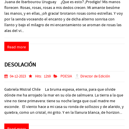
Juana de Ibarbourou Uruguay ¿Que es esto? ¡Prodigio! Mis manos
florecen. Rosas, rosas, rosas a mis dedos crecen. Mi amante besóme
las manos, y en ellas, ¡oh gracia! brotaron rosas como estrellas. Y voy
por la senda voceando el encanto y de dicha alterno sonrisa con
llanto y bajo el milagro de mi encantamiento se aroman de rosas las
alas del vi...
Read more
DESOLACIÓN
04-12-2023
Hits:
1259
POESIA
Director de Edición
Gabriela Mistral Chile La bruma espesa, eterna, para que olvide
dónde me ha arrojado la mar en su ola de salmuera. La tierra a la que
vine no tiene primavera: tiene su noche larga que cual madre me
esconde. El viento hace a mi casa su ronda de sollozos y de alarido, y
quiebra, como un cristal, mi grito. Y en la llanura blanca, de horizon...
Read more