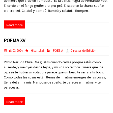
de hierro que arde en Tombuctú. Es la danza negra de Fernando Poo.
El cerdo en el fango gruñe: pru-pru-prú. El sapo en la charca sueña:
cro-cro-cró. Calabó y bambú. Bambú y calabó. Rompen...
Read more
POEMA XV
18-03-2024
Hits:
1358
POESIA
Director de Edición
Pablo Neruda Chile Me gustas cuando callas porque estás como
ausente, y me oyes desde lejos, y mi voz no te toca. Parece que los
ojos se te hubieran volado y parece que un beso te cerrara la boca.
Como todas las cosas están llenas de mi alma emerges de las cosas,
llena del alma mía. Mariposa de sueño, te pareces a mi alma, y te
pareces a...
Read more