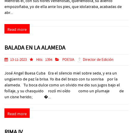
Mientras él, con sus flores venenosas, queriéndola, su aliento
empozoñaba, yo de ella ante los pies, que idolatraba, acabadas de
abr...
Read more
BALADA EN LA ALAMEDA
13-11-2023
Hits:
1394
POESIA
Director de Edición
José Angel Buesa Cuba Era el silencio miel sobre seda, y era un
ungüento de paz la brisa. Yo iba del brazo con tu sonrisa por la
alameda. Tu boca dulce como un olvido me dio sus jugos bajo el
follaje, y su chasquido rozó mi oído como un plumaje de
un cisne herido; �...
Read more
RIMA IV