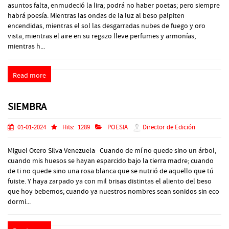
asuntos falta, enmudeció la lira; podrá no haber poetas; pero siempre
habrá poesía. Mientras las ondas de la luz al beso palpiten
encendidas, mientras el sol las desgarradas nubes de fuego y oro
vista, mientras el aire en su regazo lleve perfumes y armonías,
mientras h...
Read more
SIEMBRA
01-01-2024
Hits:
1289
POESIA
Director de Edición
Miguel Otero Silva Venezuela Cuando de mí no quede sino un árbol,
cuando mis huesos se hayan esparcido bajo la tierra madre; cuando
de ti no quede sino una rosa blanca que se nutrió de aquello que tú
fuiste. Y haya zarpado ya con mil brisas distintas el aliento del beso
que hoy bebemos; cuando ya nuestros nombres sean sonidos sin eco
dormi...