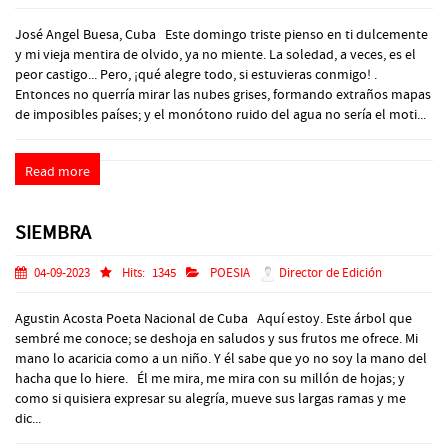
José Angel Buesa, Cuba Este domingo triste pienso en ti dulcemente
y mi vieja mentira de olvido, ya no miente. La soledad, a veces, es el
peor castigo... Pero, ¡qué alegre todo, si estuvieras conmigo! .
Entonces no querría mirar las nubes grises, formando extraños mapas
de imposibles países; y el monótono ruido del agua no sería el moti...
Read more
SIEMBRA
04-09-2023
Hits:
1345
POESIA
Director de Edición
Agustin Acosta Poeta Nacional de Cuba Aquí estoy. Este árbol que
sembré me conoce; se deshoja en saludos y sus frutos me ofrece. Mi
mano lo acaricia como a un niño. Y él sabe que yo no soy la mano del
hacha que lo hiere. Él me mira, me mira con su millón de hojas; y
como si quisiera expresar su alegría, mueve sus largas ramas y me
dic...