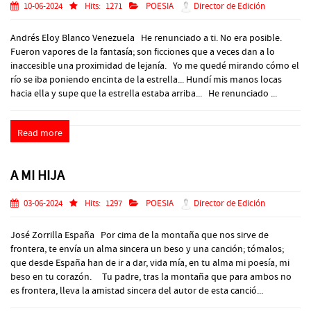
10-06-2024
Hits:
1271
POESIA
Director de Edición
Andrés Eloy Blanco Venezuela He renunciado a ti. No era posible.
Fueron vapores de la fantasía; son ficciones que a veces dan a lo
inaccesible una proximidad de lejanía. Yo me quedé mirando cómo el
río se iba poniendo encinta de la estrella... Hundí mis manos locas
hacia ella y supe que la estrella estaba arriba... He renunciado ...
Read more
A MI HIJA
03-06-2024
Hits:
1297
POESIA
Director de Edición
José Zorrilla España Por cima de la montaña que nos sirve de
frontera, te envía un alma sincera un beso y una canción; tómalos;
que desde España han de ir a dar, vida mía, en tu alma mi poesía, mi
beso en tu corazón. Tu padre, tras la montaña que para ambos no
es frontera, lleva la amistad sincera del autor de esta canció...