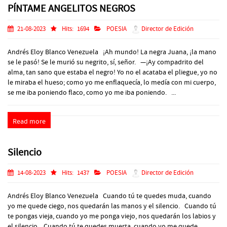
PÍNTAME ANGELITOS NEGROS
21-08-2023
Hits:
1694
POESIA
Director de Edición
Andrés Eloy Blanco Venezuela ¡Ah mundo! La negra Juana, ¡la mano
se le pasó! Se le murió su negrito, sí, señor. —¡Ay compadrito del
alma, tan sano que estaba el negro! Yo no el acataba el pliegue, yo no
le miraba el hueso; como yo me enflaquecía, lo medía con mi cuerpo,
se me iba poniendo flaco, como yo me iba poniendo. ...
Read more
Silencio
14-08-2023
Hits:
1437
POESIA
Director de Edición
Andrés Eloy Blanco Venezuela Cuando tú te quedes muda, cuando
yo me quede ciego, nos quedarán las manos y el silencio. Cuando tú
te pongas vieja, cuando yo me ponga viejo, nos quedarán los labios y
el silencio. Cuando tú te quedes muerta, cuando yo me quede