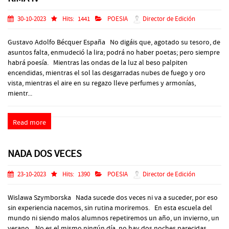
30-10-2023
Hits:
1441
POESIA
Director de Edición
Gustavo Adolfo Bécquer España No digáis que, agotado su tesoro, de
asuntos falta, enmudeció la lira; podrá no haber poetas; pero siempre
habrá poesía. Mientras las ondas de la luz al beso palpiten
encendidas, mientras el sol las desgarradas nubes de fuego y oro
vista, mientras el aire en su regazo lleve perfumes y armonías,
mientr...
Read more
NADA DOS VECES
23-10-2023
Hits:
1390
POESIA
Director de Edición
Wislawa Szymborska Nada sucede dos veces ni va a suceder, por eso
sin experiencia nacemos, sin rutina moriremos. En esta escuela del
mundo ni siendo malos alumnos repetiremos un año, un invierno, un
verano. No es el mismo ningún día, no hay dos noches parecidas,