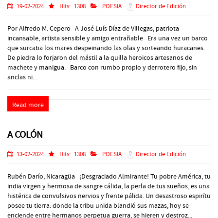
19-02-2024
Hits:
1308
POESIA
Director de Edición
Por Alfredo M. Cepero A José Luís Díaz de Villegas, patriota
incansable, artista sensible y amigo entrañable Era una vez un barco
que surcaba los mares despeinando las olas y sorteando huracanes.
De piedra lo forjaron del mástil a la quilla heroicos artesanos de
machete y manigua. Barco con rumbo propio y derrotero fijo, sin
anclas ni...
Read more
A COLÓN
13-02-2024
Hits:
1308
POESIA
Director de Edición
Rubén Darío, Nicaragüa ¡Desgraciado Almirante! Tu pobre América, tu
india virgen y hermosa de sangre cálida, la perla de tus sueños, es una
histérica de convulsivos nervios y frente pálida. Un desastroso espirítu
posee tu tierra: donde la tribu unida blandió sus mazas, hoy se
enciende entre hermanos perpetua guerra, se hieren y destroz...