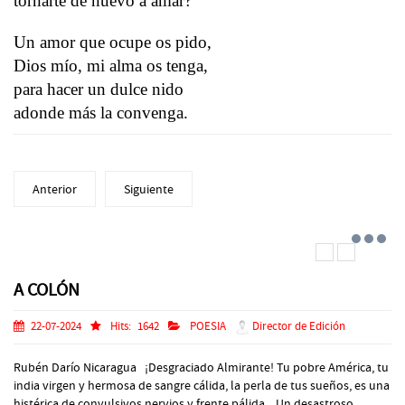
tornarte de nuevo a amar?
Un amor que ocupe os pido,
Dios mío, mi alma os tenga,
para hacer un dulce nido
adonde más la convenga.
Anterior
Siguiente
A COLÓN
22-07-2024
Hits:
1642
POESIA
Director de Edición
Rubén Darío Nicaragua ¡Desgraciado Almirante! Tu pobre América, tu
india virgen y hermosa de sangre cálida, la perla de tus sueños, es una
histérica de convulsivos nervios y frente pálida. Un desastroso