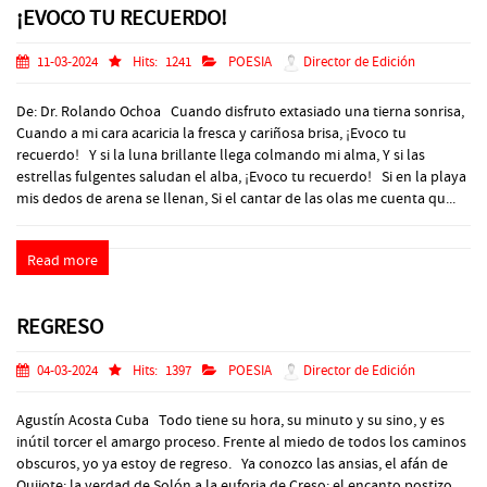
¡EVOCO TU RECUERDO!
11-03-2024
Hits:
1241
POESIA
Director de Edición
De: Dr. Rolando Ochoa Cuando disfruto extasiado una tierna sonrisa,
Cuando a mi cara acaricia la fresca y cariñosa brisa, ¡Evoco tu
recuerdo! Y si la luna brillante llega colmando mi alma, Y si las
estrellas fulgentes saludan el alba, ¡Evoco tu recuerdo! Si en la playa
mis dedos de arena se llenan, Si el cantar de las olas me cuenta qu...
Read more
REGRESO
04-03-2024
Hits:
1397
POESIA
Director de Edición
Agustín Acosta Cuba Todo tiene su hora, su minuto y su sino, y es
inútil torcer el amargo proceso. Frente al miedo de todos los caminos
obscuros, yo ya estoy de regreso. Ya conozco las ansias, el afán de
Quijote; la verdad de Solón a la euforia de Creso; el encanto postizo