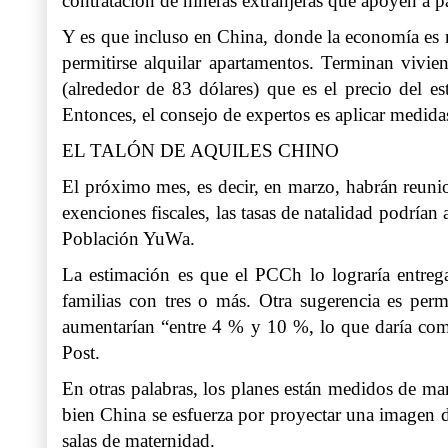
contratación de niñeras extranjeras que apoyen a p
Y es que incluso en China, donde la economía es m
permitirse alquilar apartamentos. Terminan vivie
(alrededor de 83 dólares) que es el precio del
Entonces, el consejo de expertos es aplicar medida
EL TALÓN DE AQUILES CHINO
El próximo mes, es decir, en marzo, habrán reunio
exenciones fiscales, las tasas de natalidad podrí
Población YuWa.
La estimación es que el PCCh lo lograría entre
familias con tres o más. Otra sugerencia es permi
aumentarían “entre 4 % y 10 %, lo que daría com
Post.
En otras palabras, los planes están medidos de ma
bien China se esfuerza por proyectar una imagen d
salas de maternidad.