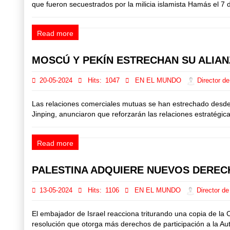
que fueron secuestrados por la milicia islamista Hamás el 7 d
Read more
MOSCÚ Y PEKÍN ESTRECHAN SU ALIANZ
20-05-2024
Hits:
1047
EN EL MUNDO
Director de
Las relaciones comerciales mutuas se han estrechado desde el
Jinping, anunciaron que reforzarán las relaciones estratégica
Read more
PALESTINA ADQUIERE NUEVOS DERE
13-05-2024
Hits:
1106
EN EL MUNDO
Director de
El embajador de Israel reacciona triturando una copia de l
resolución que otorga más derechos de participación a la Au