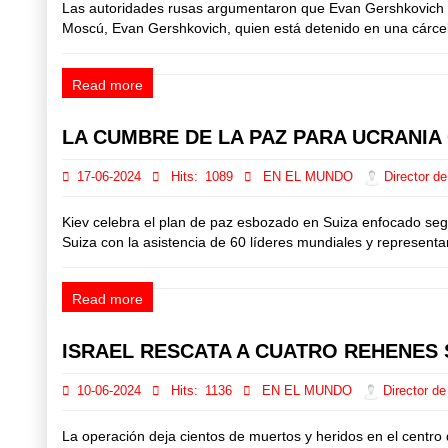
Las autoridades rusas argumentaron que Evan Gershkovich 'e
Moscú, Evan Gershkovich, quien está detenido en una cárcel
Read more
LA CUMBRE DE LA PAZ PARA UCRANIA
17-06-2024
Hits:
1089
EN EL MUNDO
Director de
Kiev celebra el plan de paz esbozado en Suiza enfocado segu
Suiza con la asistencia de 60 líderes mundiales y representa
Read more
ISRAEL RESCATA A CUATRO REHENES
10-06-2024
Hits:
1136
EN EL MUNDO
Director de
La operación deja cientos de muertos y heridos en el centro 