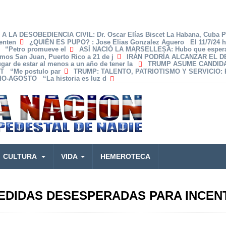
A LA DESOBEDIENCIA CIVIL
: Dr. Oscar Elías Biscet La Habana, Cuba 
enten
¿QUIÉN ES PUPO?
: Jose Elias Gonzalez Aguero El 11/7/24 
z “Petro promueve el
ASÍ NACIÓ LA MARSELLESA
: Hubo que espera
amos San Juan, Puerto Rico a 21 de j
IRÁN PODRÍA ALCANZAR EL 
lugar de estar al menos a un año de tener la
TRUMP ASUME CANDID
T “Me postulo par
TRUMP: TALENTO, PATRIOTISMO Y SERVICIO
:
O-AGOSTO “La historia es luz d
CULTURA
VIDA
HEMEROTECA
EDIDAS DESESPERADAS PARA INCENT