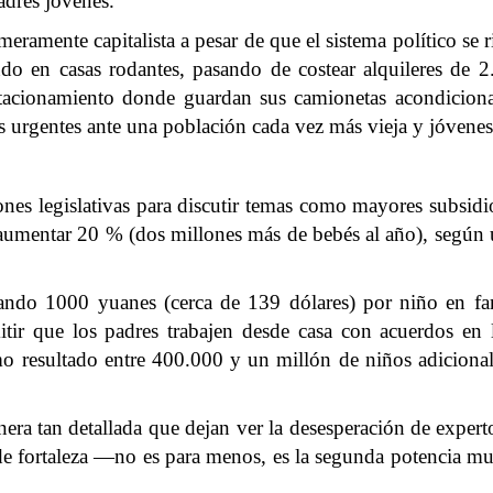
adres jóvenes.
eramente capitalista a pesar de que el sistema político 
ndo en casas rodantes, pasando de costear alquileres de
 estacionamiento donde guardan sus camionetas acondicio
s urgentes ante una población cada vez más vieja y jóvenes 
nes legislativas para discutir temas como mayores subsid
an aumentar 20 % (dos millones más de bebés al año), según 
gando 1000 yuanes (cerca de 139 dólares) por niño en fa
tir que los padres trabajen desde casa con acuerdos en l
o resultado entre 400.000 y un millón de niños adiciona
nera tan detallada que dejan ver la desesperación de exper
e fortaleza —no es para menos, es la segunda potencia mun