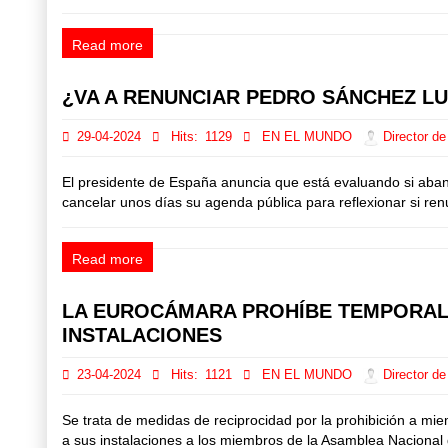
Read more
¿VA A RENUNCIAR PEDRO SÁNCHEZ L
29-04-2024
Hits:
1129
EN EL MUNDO
Director de
El presidente de España anuncia que está evaluando si aban
cancelar unos días su agenda pública para reflexionar si ren
Read more
LA EUROCÁMARA PROHÍBE TEMPORALM
INSTALACIONES
23-04-2024
Hits:
1121
EN EL MUNDO
Director de
Se trata de medidas de reciprocidad por la prohibición a mi
a sus instalaciones a los miembros de la Asamblea Nacional