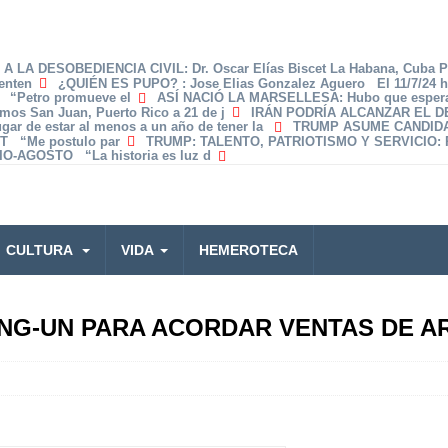
A LA DESOBEDIENCIA CIVIL
: Dr. Oscar Elías Biscet La Habana, Cuba 
enten
¿QUIÉN ES PUPO?
: Jose Elias Gonzalez Aguero El 11/7/24 
z “Petro promueve el
ASÍ NACIÓ LA MARSELLESA
: Hubo que espera
amos San Juan, Puerto Rico a 21 de j
IRÁN PODRÍA ALCANZAR EL 
lugar de estar al menos a un año de tener la
TRUMP ASUME CANDID
T “Me postulo par
TRUMP: TALENTO, PATRIOTISMO Y SERVICIO
:
O-AGOSTO “La historia es luz d
CULTURA
VIDA
HEMEROTECA
JONG-UN PARA ACORDAR VENTAS DE 