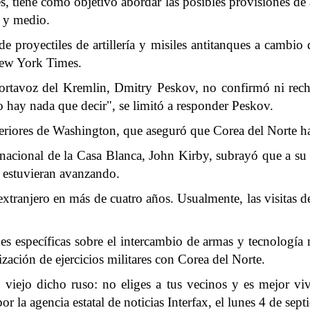
es, tiene como objetivo abordar las posibles provisiones d
o y medio.
de proyectiles de artillería y misiles antitanques a cambio 
New York Times.
 portavoz del Kremlin, Dmitry Peskov, no confirmó ni rec
No hay nada que decir", se limitó a responder Peskov.
iores de Washington, que aseguró que Corea del Norte ha
 nacional de la Casa Blanca, John Kirby, subrayó que a su
n estuvieran avanzando.
 extranjero en más de cuatro años. Usualmente, las visitas d
es específicas sobre el intercambio de armas y tecnología nu
zación de ejercicios militares con Corea del Norte.
viejo dicho ruso: no eliges a tus vecinos y es mejor vi
r la agencia estatal de noticias Interfax, el lunes 4 de sept