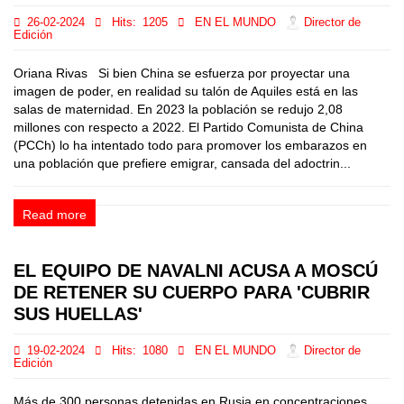
26-02-2024
Hits:
1205
EN EL MUNDO
Director de
Edición
Oriana Rivas Si bien China se esfuerza por proyectar una
imagen de poder, en realidad su talón de Aquiles está en las
salas de maternidad. En 2023 la población se redujo 2,08
millones con respecto a 2022. El Partido Comunista de China
(PCCh) lo ha intentado todo para promover los embarazos en
una población que prefiere emigrar, cansada del adoctrin...
Read more
EL EQUIPO DE NAVALNI ACUSA A MOSCÚ
DE RETENER SU CUERPO PARA 'CUBRIR
SUS HUELLAS'
19-02-2024
Hits:
1080
EN EL MUNDO
Director de
Edición
Más de 300 personas detenidas en Rusia en concentraciones