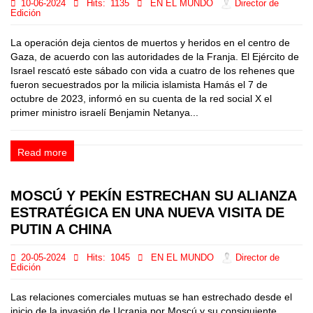
10-06-2024
Hits:
1135
EN EL MUNDO
Director de
Edición
La operación deja cientos de muertos y heridos en el centro de
Gaza, de acuerdo con las autoridades de la Franja. El Ejército de
Israel rescató este sábado con vida a cuatro de los rehenes que
fueron secuestrados por la milicia islamista Hamás el 7 de
octubre de 2023, informó en su cuenta de la red social X el
primer ministro israelí Benjamin Netanya...
Read more
MOSCÚ Y PEKÍN ESTRECHAN SU ALIANZA
ESTRATÉGICA EN UNA NUEVA VISITA DE
PUTIN A CHINA
20-05-2024
Hits:
1045
EN EL MUNDO
Director de
Edición
Las relaciones comerciales mutuas se han estrechado desde el
inicio de la invasión de Ucrania por Moscú y su consiguiente