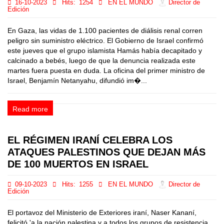
16-10-2023
Hits:
1254
EN EL MUNDO
Director de
Edición
En Gaza, las vidas de 1.100 pacientes de diálisis renal corren
peligro sin suministro eléctrico. El Gobierno de Israel confirmó
este jueves que el grupo islamista Hamás había decapitado y
calcinado a bebés, luego de que la denuncia realizada este
martes fuera puesta en duda. La oficina del primer ministro de
Israel, Benjamín Netanyahu, difundió im�...
Read more
EL RÉGIMEN IRANÍ CELEBRA LOS
ATAQUES PALESTINOS QUE DEJAN MÁS
DE 100 MUERTOS EN ISRAEL
09-10-2023
Hits:
1255
EN EL MUNDO
Director de
Edición
El portavoz del Ministerio de Exteriores iraní, Naser Kananí,
felicitó 'a la nación palestina y a todos los grupos de resistencia