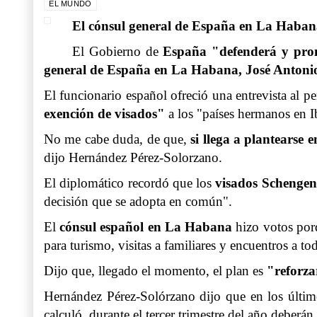
EL MUNDO
El cónsul general de España en La Habana
El Gobierno de
España "defenderá y prom
general de España en La Habana
, José Anton
El funcionario español ofreció una entrevista al p
exención de visados
"
a los "países hermanos en I
No me cabe duda, de que,
si llega a plantearse
dijo Hernández Pérez-Solorzano.
El diplomático recordó que los
visados Schengen
decisión que se adopta en común".
El
cónsul español en La Habana
hizo votos porq
para turismo, visitas a familiares y encuentros a to
Dijo que, llegado el momento, el plan es
"reforza
Hernández Pérez-Solórzano dijo que en los últim
calculó, durante el tercer trimestre del año deberán