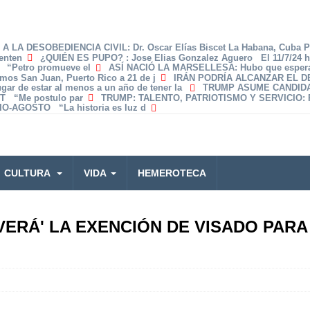
A LA DESOBEDIENCIA CIVIL
: Dr. Oscar Elías Biscet La Habana, Cuba 
enten
¿QUIÉN ES PUPO?
: Jose Elias Gonzalez Aguero El 11/7/24 
z “Petro promueve el
ASÍ NACIÓ LA MARSELLESA
: Hubo que espera
amos San Juan, Puerto Rico a 21 de j
IRÁN PODRÍA ALCANZAR EL 
lugar de estar al menos a un año de tener la
TRUMP ASUME CANDID
T “Me postulo par
TRUMP: TALENTO, PATRIOTISMO Y SERVICIO
:
O-AGOSTO “La historia es luz d
CULTURA
VIDA
HEMEROTECA
ERÁ' LA EXENCIÓN DE VISADO PARA