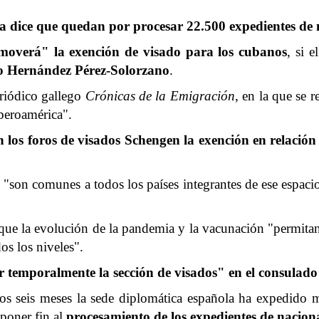
 dice que quedan por procesar 22.500 expedientes de 
overá" la exención de visado para los cubanos
, si 
io Hernández Pérez-Solorzano
.
eriódico gallego
Crónicas de la Emigración
, en la que se r
beroamérica".
 en los foros de visados Schengen la exención en relac
"son comunes a todos los países integrantes de ese espacio 
ue la evolución de la pandemia y la vacunación "permitan 
dos los niveles".
r temporalmente la sección de visados" en el consulado
os seis meses la sede diplomática española ha expedido m
 poner fin al
procesamiento de los expedientes de nacion