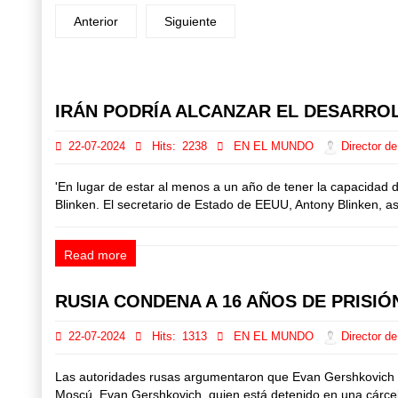
Anterior
Siguiente
Prev
Next
IRÁN PODRÍA ALCANZAR EL DESARRO
22-07-2024
Hits:
2238
EN EL MUNDO
Director de
'En lugar de estar al menos a un año de tener la capacidad 
Blinken. El secretario de Estado de EEUU, Antony Blinken, as
Read more
RUSIA CONDENA A 16 AÑOS DE PRISIÓ
22-07-2024
Hits:
1313
EN EL MUNDO
Director de
Las autoridades rusas argumentaron que Evan Gershkovich 'e
Moscú, Evan Gershkovich, quien está detenido en una cárcel