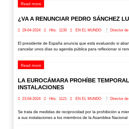
Read more
¿VA A RENUNCIAR PEDRO SÁNCHEZ L
29-04-2024
Hits:
1130
EN EL MUNDO
Director de
El presidente de España anuncia que está evaluando si aban
cancelar unos días su agenda pública para reflexionar si ren
Read more
LA EUROCÁMARA PROHÍBE TEMPORALM
INSTALACIONES
23-04-2024
Hits:
1121
EN EL MUNDO
Director de
Se trata de medidas de reciprocidad por la prohibición a mi
a sus instalaciones a los miembros de la Asamblea Nacional