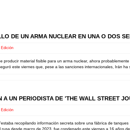
LLO DE UN ARMA NUCLEAR EN UNA O DOS SE
 Edición
de producir material fisible para un arma nuclear, ahora probablemente
eguró este viernes que, pese a las sanciones internacionales, Irán ha
N A UN PERIODISTA DE 'THE WALL STREET 
 Edición
staba recopilando información secreta sobre una fábrica de tanques ru
 rusa desde marzo de 2023, fue condenado este viernes a 16 años de p