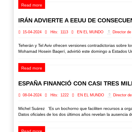
Read more
IRÁN ADVIERTE A EEUU DE CONSECUEN
15-04-2024
Hits:
1113
EN EL MUNDO
Director de
Teherán y Tel Aviv ofrecen versiones contradictorias sobre l
Mohamad Hosein Baqerí, advirtió este domingo a Estados Uni
Read more
ESPAÑA FINANCIÓ CON CASI TRES MIL
08-04-2024
Hits:
1222
EN EL MUNDO
Director de
Michel Suárez 'Es un bochorno que faciliten recursos a organ
Datos oficiales de los dos últimos años revelan la ausencia
Read more