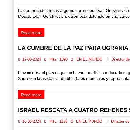
Las autoridades rusas argumentaron que Evan Gershkovich 'e
Moscú, Evan Gershkovich, quien está detenido en una cárcel
Read more
LA CUMBRE DE LA PAZ PARA UCRANIA
17-06-2024
Hits:
1090
EN EL MUNDO
Director de
Kiev celebra el plan de paz esbozado en Suiza enfocado segu
Suiza con la asistencia de 60 líderes mundiales y representa
Read more
ISRAEL RESCATA A CUATRO REHENES
10-06-2024
Hits:
1136
EN EL MUNDO
Director de