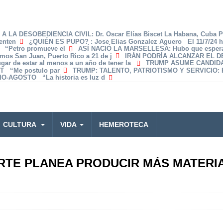
A LA DESOBEDIENCIA CIVIL
: Dr. Oscar Elías Biscet La Habana, Cuba 
enten
¿QUIÉN ES PUPO?
: Jose Elias Gonzalez Aguero El 11/7/24 
z “Petro promueve el
ASÍ NACIÓ LA MARSELLESA
: Hubo que espera
amos San Juan, Puerto Rico a 21 de j
IRÁN PODRÍA ALCANZAR EL 
lugar de estar al menos a un año de tener la
TRUMP ASUME CANDID
T “Me postulo par
TRUMP: TALENTO, PATRIOTISMO Y SERVICIO
:
O-AGOSTO “La historia es luz d
CULTURA
VIDA
HEMEROTECA
RTE PLANEA PRODUCIR MÁS MATERI