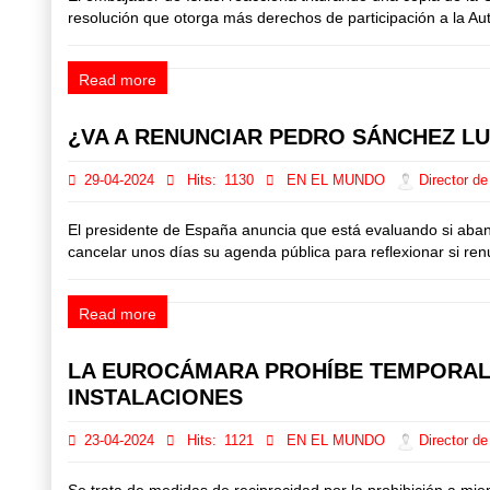
resolución que otorga más derechos de participación a la Au
Read more
¿VA A RENUNCIAR PEDRO SÁNCHEZ L
29-04-2024
Hits:
1130
EN EL MUNDO
Director de
El presidente de España anuncia que está evaluando si aban
cancelar unos días su agenda pública para reflexionar si ren
Read more
LA EUROCÁMARA PROHÍBE TEMPORALM
INSTALACIONES
23-04-2024
Hits:
1121
EN EL MUNDO
Director de
Se trata de medidas de reciprocidad por la prohibición a mi