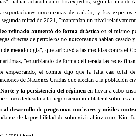
as", habían aclarado antes los expertos, según la nota de A
 exportaciones norcoreanas de carbón, y los expertos
 segunda mitad de 2021, "mantenían un nivel relativament
óleo refinado aumentó de forma drástica
en el mismo pe
tregas directas de petroleros no norcoreanos habían cesado
o de metodología", que atribuyó a las medidas contra el C
ítimas, "enturbiando de forma deliberada las redes financi
e empeorando, el comité dijo que la falta casi total de 
anciones de Naciones Unidas que afectan a la población civ
Norte y la persistencia del régimen
en llevar a cabo ens
nico foro dedicado a la negociación multilateral sobre esta 
o al desarrollo de programas nucleares y misiles cont
adanos de la posibilidad de sobrevivir al invierno, Kim 