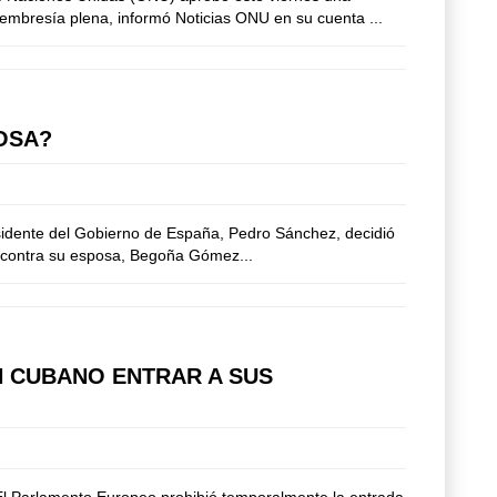
embresía plena, informó Noticias ONU en su cuenta ...
OSA?
esidente del Gobierno de España, Pedro Sánchez, decidió
ón contra su esposa, Begoña Gómez...
 CUBANO ENTRAR A SUS
 El Parlamento Europeo prohibió temporalmente la entrada