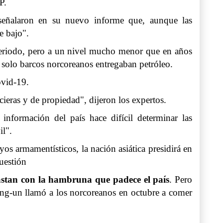
P.
 señalaron en su nuevo informe que, aunque las
e bajo".
riodo, pero a un nivel mucho menor que en años
 y solo barcos norcoreanos entregaban petróleo.
ovid-19.
eras y de propiedad", dijeron los expertos.
información del país hace difícil determinar las
il".
ayos armamentísticos,
la nación asiática presidirá en
cuestión
rastan con
la hambruna que padece el país
. Pero
Jong-un llamó a los norcoreanos en octubre a comer