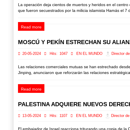
La operación deja cientos de muertos y heridos en el centro 
que fueron secuestrados por la milicia islamista Hamás el 7 d
Read more
MOSCÚ Y PEKÍN ESTRECHAN SU ALIANZ
20-05-2024
Hits:
1047
EN EL MUNDO
Director de
Las relaciones comerciales mutuas se han estrechado desde el
Jinping, anunciaron que reforzarán las relaciones estratégica
Read more
PALESTINA ADQUIERE NUEVOS DERE
13-05-2024
Hits:
1107
EN EL MUNDO
Director de
El embajador de Israel reacciona triturando una copia de l