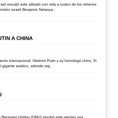
srael rescató este sábado con vida a cuatro de los rehenes
nistro israelí Benjamin Netanya...
TIN A CHINA
ento internacional. Vladímir Putin y su homólogo chino, Xi
gigante asiático, adonde viaj...
U
as Naciones Unidas (ONU) aprobó este viernes una