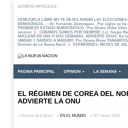
ULTIMOS ARTICULOS
VENEZUELA LIBRE NO TE DEJES ROBAR LAS ELECCIONES: 
DEMOCRACIA...
: Dr. Fernando Dominguez Por siglos se ha 
PROMUEVE ESTADO BUROCRÁTICO
: Por Álvaro Uribe Véle
reconoc
CUBANOS SOMOS POR SIEMPRE
: Lic. Sergio R
NUCLEAR EN UNA O DOS SEMANAS, ADVIERTE EEUU
: 'En 
UNIDAD Y DARDOS A MADURO
: Por Oriana Rivas PANAMPOS
Director de La Nueva Nació
EFEMERIDES
: MESES DE JULI
PAGINA PRINCIPAL
OPINION
LA SEMANA
EL RÉGIMEN DE COREA DEL NO
ADVIERTE LA ONU
Director de Edición
EN EL MUNDO
08 Febrero 2022