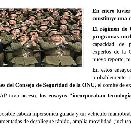
En enero tuvier
constituye una c
El régimen de
programas nucle
capacidad de pr
expertos de la 
nuevo reporte, p
En estos ensayo
probablemente 
nes del
Consejo de Seguridad de la ONU
, el comité de e
e AP tuvo acceso,
los ensayos "incorporaban tecnologí
posible cabeza hipersónica guiada y un vehículo maniobrabl
entadas de despliegue rápido, amplia movilidad (incluso e