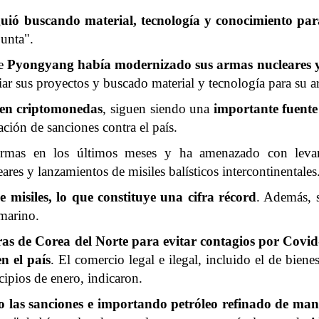
uió buscando material, tecnología y conocimiento para
junta".
ue
Pyongyang había modernizado sus armas nucleares 
iar sus proyectos y buscado material y tecnología para su a
s en criptomonedas
, siguen siendo una
importante fuente
ción de sanciones contra el país.
armas en los últimos meses y ha amenazado con levant
res y lanzamientos de misiles balísticos intercontinentales
misiles, lo que constituye una cifra récord
. Además, 
marino.
teras de Corea del Norte para evitar contagios por
Covid
n el país
. El comercio legal e ilegal, incluido el de bien
ncipios de enero, indicaron.
o las sanciones
e importando petróleo refinado de maner