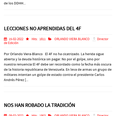
de los DDHH...
LECCIONES NO APRENDIDAS DEL 4F
15-02-2022
Hits:
1811
ORLANDO VIERA BLANCO
Director
de Edición
Por Orlando Viera-Blanco El 4F no ha cicatrizado. La herida sigue
abierta y la deuda histórica sin pagar. No por el golpe, sino por
nuestra renuencia El 4F debe ser recordado como la fecha más oscura
de la historia republicana de Venezuela. En leva de armas un grupo de
militares intentan un golpe de estado contra el presidente Carlos
Andrés Pérez [...
NOS HAN ROBADO LA TRADICIÓN
08-02-2022
Hits:
1863
ORLANDO VIERA BLANCO
Director