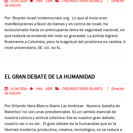
13-05-2024
Hits:
1399
ORLANDO VIERA BLANCO
Director
de Edición
Por: Ricardo Israel Intdemocratic.org Lo que al inicio eran
manifestaciones a favor de Hamas y en contra de Israel, ha
evolucionado hacia un preocupante tema de seguridad nacional, sin
que todavía se entienda del todo su gravedad. La policía ingresó
finalmente a Columbia, pero la magnitud del problema no cambia. A
nivel universitario, EE. UU. no fu...
EL GRAN DEBATE DE LA HUMANIDAD
15-04-2024
Hits:
1688
ORLANDO VIERA BLANCO
Director
de Edición
Por Orlando Viera Blanco Diario Las Américas Nuestra ‘batalla de
Waterloo’ no son unas presidenciales. Es un cambio esencial de
nuestra cultura y actitud colectiva. Ese es nuestro gran debate,
nuestro ser o no ser... El gran debate de la humanidad que es la
libertad moderna, productiva, creativa, tecnológica, no se reduce a