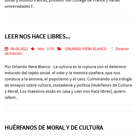
social y filósofo francés, profesor del Collége de France y varias
universidades f...
LEER NOS HACE LIBRES...
09-05-2022
Hits:
1770
ORLANDO VIERA BLANCO
Director
de Edición
Por Orlando Viera Blanco La cultura es la ruptura con el deterioro
inducido del tejido social, el odio y la mentira cizañera, que nos
conduce a la anomia, el populismo y el caos. Culminando una trilogía
de ensayos sobre cultura, ciudadanía y política [Huérfanos de Cultura
y Moral, Los maestros están en casa y Leer nos hace libres], quiero
referir...
HUÉRFANOS DE MORAL Y DE CULTURA