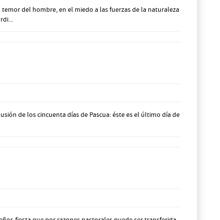
temor del hombre, en el miedo a las fuerzas de la naturaleza
di...
ón de los cincuenta días de Pascua: éste es el último día de
r, fiesta que por razones pastorales puede ser transferida