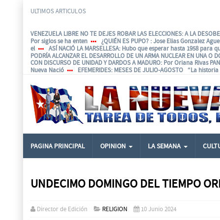
ULTIMOS ARTICULOS
VENEZUELA LIBRE NO TE DEJES ROBAR LAS ELECCIONES: A LA DESOBED
Por siglos se ha enten
¿QUIÉN ES PUPO?
: Jose Elias Gonzalez Agu
el
ASÍ NACIÓ LA MARSELLESA
: Hubo que esperar hasta 1958 para q
PODRÍA ALCANZAR EL DESARROLLO DE UN ARMA NUCLEAR EN UNA O D
CON DISCURSO DE UNIDAD Y DARDOS A MADURO
: Por Oriana Rivas P
Nueva Nació
EFEMERIDES
: MESES DE JULIO-AGOSTO “La historia e
PAGINA PRINCIPAL
OPINION
LA SEMANA
CULT
UNDECIMO DOMINGO DEL TIEMPO OR
Director de Edición
RELIGION
10 Junio 2024