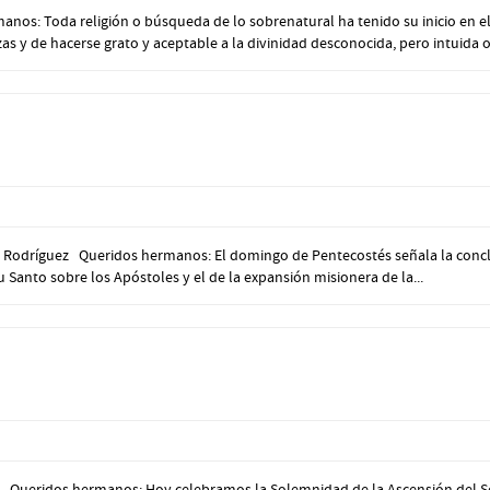
s: Toda religión o búsqueda de lo sobrenatural ha tenido su inicio en el 
as y de hacerse grato y aceptable a la divinidad desconocida, pero intuida or
Rodríguez Queridos hermanos: El domingo de Pentecostés señala la conclusi
itu Santo sobre los Apóstoles y el de la expansión misionera de la...
Queridos hermanos: Hoy celebramos la Solemnidad de la Ascensión del Seño