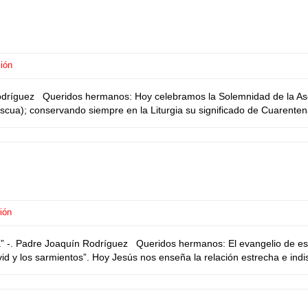
ión
íguez Queridos hermanos: Hoy celebramos la Solemnidad de la Ascen
cua); conservando siempre en la Liturgia su significado de Cuarentena
ión
 -. Padre Joaquín Rodríguez Queridos hermanos: El evangelio de est
id y los sarmientos”. Hoy Jesús nos enseña la relación estrecha e indis