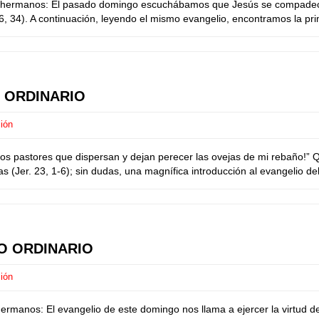
s hermanos: El pasado domingo escuchábamos que Jesús se compadecía
 34). A continuación, leyendo el mismo evangelio, encontramos la prime
 ORDINARIO
ión
los pastores que dispersan y dejan perecer las ovejas de mi rebaño!”
 (Jer. 23, 1-6); sin dudas, una magnífica introducción al evangelio del
O ORDINARIO
ión
rmanos: El evangelio de este domingo nos llama a ejercer la virtud de