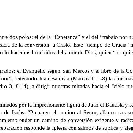
ntre dos polos: el de la “Esperanza” y el del “trabajo por 
acia de la conversión, a Cristo. Este “tiempo de Gracia” 
o lo hacemos henchidos del amor de Dios, quien “no quier
rados: el Evangelio según San Marcos y el libro de la Conso
or”, reiterando Juan Bautista (Marcos 1, 1-8) las mismas 
edro 3, 8-14), a dirigir nuestras miradas hacia el “cielo n
ados por la impresionante figura de Juan el Bautista y s
ón de Isaías: “Preparen el camino al Señor, allanen sus sen
ra emprender un camino de conversión exigente y radical
eparación responde la Iglesia con salmos de súplica y alegr