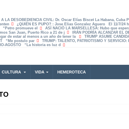
A LA DESOBEDIENCIA CIVIL
: Dr. Oscar Elías Biscet La Habana, Cuba 
enten
¿QUIÉN ES PUPO?
: Jose Elias Gonzalez Aguero El 11/7/24 
z “Petro promueve el
ASÍ NACIÓ LA MARSELLESA
: Hubo que espera
amos San Juan, Puerto Rico a 21 de j
IRÁN PODRÍA ALCANZAR EL 
lugar de estar al menos a un año de tener la
TRUMP ASUME CANDID
T “Me postulo par
TRUMP: TALENTO, PATRIOTISMO Y SERVICIO
:
O-AGOSTO “La historia es luz d
CULTURA
VIDA
HEMEROTECA
TO