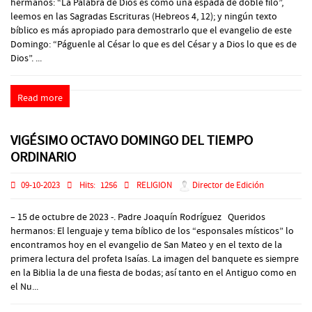
hermanos: “La Palabra de Dios es como una espada de doble filo”,
leemos en las Sagradas Escrituras (Hebreos 4, 12); y ningún texto
bíblico es más apropiado para demostrarlo que el evangelio de este
Domingo: “Páguenle al César lo que es del César y a Dios lo que es de
Dios”. ...
Read more
VIGÉSIMO OCTAVO DOMINGO DEL TIEMPO
ORDINARIO
09-10-2023
Hits:
1256
RELIGION
Director de Edición
– 15 de octubre de 2023 -. Padre Joaquín Rodríguez Queridos
hermanos: El lenguaje y tema bíblico de los “esponsales místicos” lo
encontramos hoy en el evangelio de San Mateo y en el texto de la
primera lectura del profeta Isaías. La imagen del banquete es siempre
en la Biblia la de una fiesta de bodas; así tanto en el Antiguo como en
el Nu...